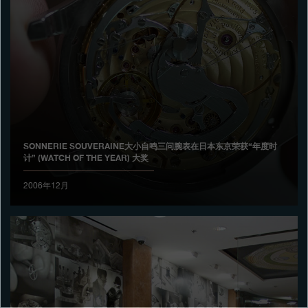
专卖店
产品目录
联系方式
Search
搜索
SONNERIE SOUVERAINE大小自鸣三问腕表在日本东京荣获“年度时
计” (WATCH OF THE YEAR) 大奖
简体中文
FRANÇAIS
ENGLISH
日本語
2006年12月