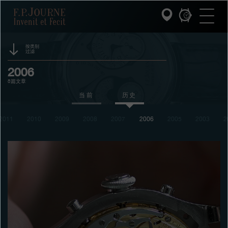
跳
跳
跳
F.P.Journe
转
到
过
至
页
搜
主
脚
索
要
内
按类别
过滤
容
INVENIT ET FECIT (发明与制造)
活动
2006
8篇文章
系列
赞助
当前
历史
F.P.JOURNE的世界
奖项
2011
2010
2009
2008
2007
2006
2005
2003
2
展览
PATRIMOINE服务
拍卖
客户服务
竞赛
餐厅
媒体