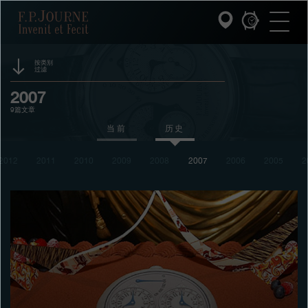
跳
跳
跳
F.P.Journe
转
到
过
至
页
搜
主
脚
索
要
内
按类别
过滤
容
INVENIT ET FECIT (发明与制造)
活动
2007
9篇文章
系列
赞助
当前
历史
F.P.JOURNE的世界
奖项
2012
2011
2010
2009
2008
2007
2006
2005
2
展览
PATRIMOINE服务
拍卖
客户服务
竞赛
餐厅
媒体