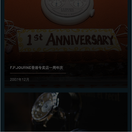
专卖店
产品目录
联系方式
Search
搜索
F.P.JOURNE香港专卖店一周年庆
简体中文
FRANÇAIS
ENGLISH
日本語
2007年12月