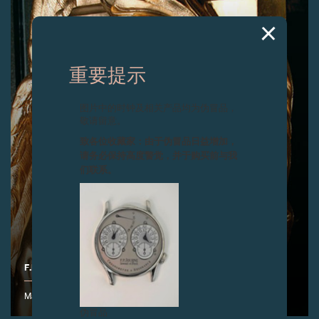
重要提示
图片中的时钟及相关产品均为伪冒品，
敬请留意。
致各位收藏家：由于伪冒品日益增加，
请务必保持高度警觉，并于购买前与我
们联系。
F.P.JOURNE日内瓦制表厂全新展示空间揭幕
Manufacture F.P.Journe - 17 rue de l'Arquebuse - 1204 Genève
伪冒品