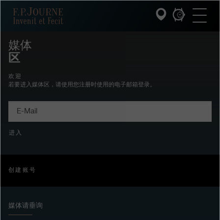
跳
跳
跳
F.P.Journe
转
到
过
至
页
搜
主
脚
索
要
媒体
内
区
容
INVENIT ET FECIT (发明与制造)
欢迎
系列
若要进入媒体区，请使用您注册时使用的电子邮箱登录。
E-
F.P.JOURNE的世界
Mail
PATRIMOINE服务
进入
客户服务
创建账号
餐厅
媒体
媒体请垂询