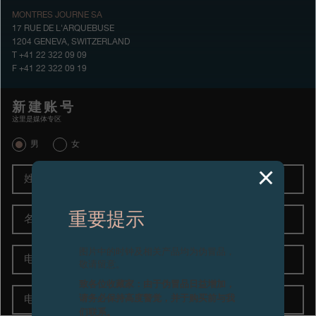
MONTRES JOURNE SA
专卖店
17 RUE DE L'ARQUEBUSE
1204 GENEVA, SWITZERLAND
产品目录
T +41 22 322 09 09
F +41 22 322 09 19
联系方式
新建账号
Search
搜索
这里是媒体专区
男
女
简体中文
FRANÇAIS
ENGLISH
日本語
姓
名
重要提示
电
图片中的时钟及相关产品均为伪冒品，
子
敬请留意。
邮
致各位收藏家：由于伪冒品日益增加，
箱
电
请务必保持高度警觉，并于购买前与我
话
们联系。