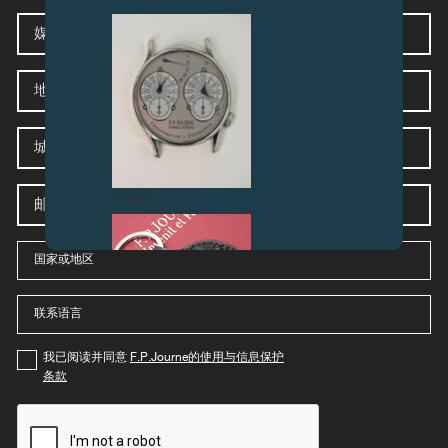
新闻
媒
介
地
址
城
市
邮
伪冒品
编
体
国
select-
家
stores-
country-
mobile
language
select-
stores-
country-
mobile
我已阅读并同意
F.P.Journe的使用与信息保护
条款
伪冒品
captcha