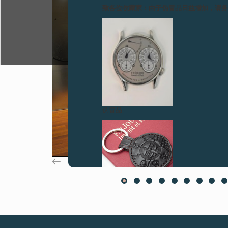
致各位收藏家：由于伪冒品日益增加，请
伪冒品
伪冒品