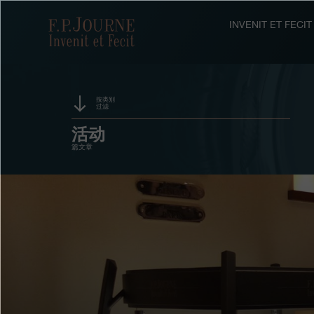
跳
跳
跳
转
到
过
F.P.Journe
INVENIT ET FEC
至
页
搜
主
脚
索
要
内
容
按类别
过滤
赞助
活动
篇文章
奖项
展览
拍卖
竞赛