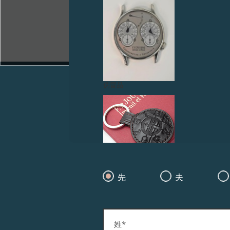
伪冒品
先
夫
生
人
伪冒品