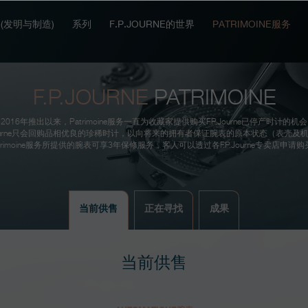
IT (发明与制造)
系列
F.P.JOURNE的世界
PATRIMOINE服务
F.P.JOURNE
PATRIMOINE
2016年推出以来，Patrimoine服务一直为收藏家提供购买F.P.Journe已停产时计的机
. Journe只会回购品相优良的珍稀时计，以向将来的拥有者保证腕表的原本状态（表壳及
atrimoine服务所提供的腕表可享3年保修服务，客人可以透过各F.P.Journe专卖店申请购
当前供售
正在寻找
成果
当前供售