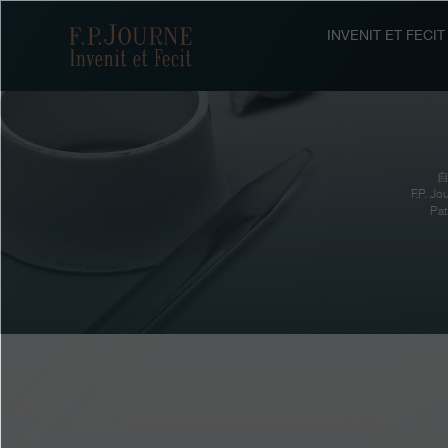
跳
跳
跳
转
到
过
F.P.Journe
INVENIT ET FEC
至
页
搜
主
脚
索
要
内
容
自
F.P
P