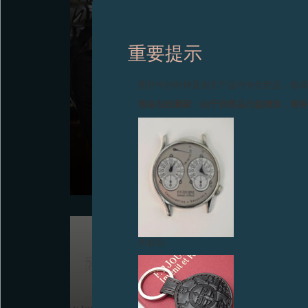
重要提示
图片中的时钟及相关产品均为伪冒品，敬
致各位收藏家：由于伪冒品日益增加，请
年轻制表人才竞赛 2020
F.P.Journe 东京专卖店, 2020年10月22日 – 来自日本的
Norifumi Seki 凭球形月相及滚筒式日历怀表勇夺殊荣
伪冒品