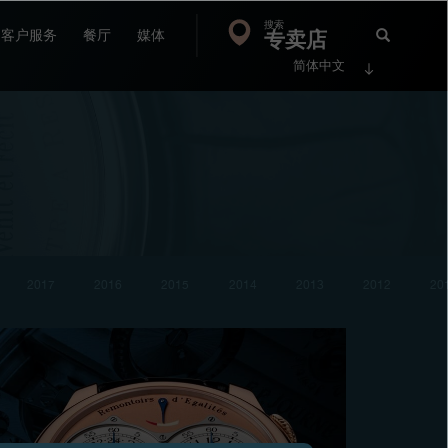
搜索
Search
专卖店
搜
客户服务
餐厅
媒体
简体中文
索
FP
Jour
2017
2016
2015
2014
2013
2012
20