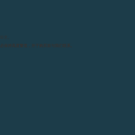
请留意。
务必保持高度警觉，并于购买前与我们联系。
F.P.JOURNE高尔夫球杯 2020
2020年8月30日 - F.P.Journe于日内瓦高尔夫俱乐部举
办第七届高尔夫球杯，比赛采用史特伯福特计分法。