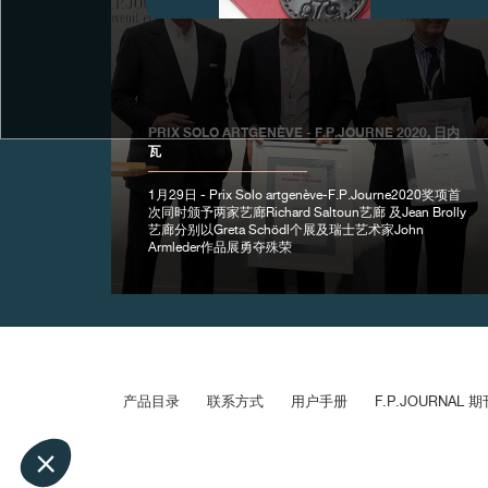
伪冒品
PRIX SOLO ARTGENÈVE - F.P.JOURNE 2020, 日内
瓦
1月29日 - Prix Solo artgenève-F.P.Journe2020奖项首
次同时颁予两家艺廊Richard Saltoun艺廊 及Jean Brolly
艺廊分别以Greta Schödl个展及瑞士艺术家John
Armleder作品展勇夺殊荣
伪冒品
产品目录
联系方式
用户手册
F.P.JOURNAL 期