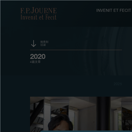
跳
跳
跳
转
到
过
F.P.Journe
INVENIT ET FEC
至
页
搜
主
脚
索
要
内
容
按类别
过滤
活动
2020
4篇文章
赞助
奖项
2025
展览
拍卖
竞赛