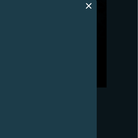
F.P.JOURNE推出全新CHRONOMÈTRE À
RÉSONANCE腕表，以庆祝RÉSONANCE® 共振式腕
表诞生20周年
2020年4月28日，日内瓦 - F.P.Journe推出全新
Chronomètre à Résonance腕表，是世界上唯一一款利
用「不涉及任何机械传动的物理学自然共振现象」的腕
表