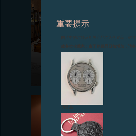
重要提示
图片中的时钟及相关产品均为伪冒品，敬
致各位收藏家：由于伪冒品日益增加，请
F.P.JOURNE洛杉矶专卖店正式开业
2013年11月15日——F.P.Journe洛杉矶专卖店开业庆
典，宾客云集，盛大成功
伪冒品