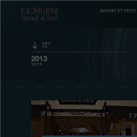
跳
跳
跳
转
到
过
F.P.Journe
INVENIT ET FEC
至
页
搜
主
脚
索
要
内
容
按类别
过滤
活动
2013
5篇文章
赞助
奖项
24
2023
2022
2021
2020
2019
2018
展览
拍卖
竞赛