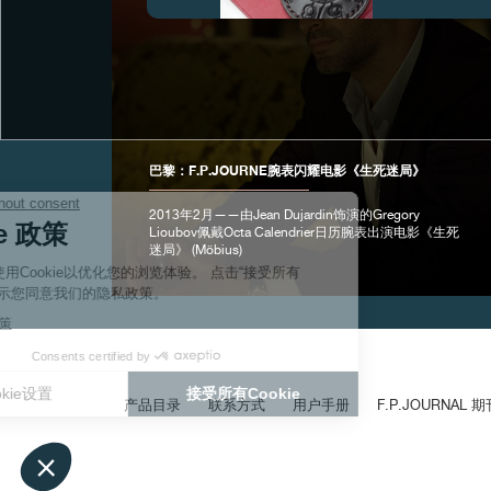
伪冒品
巴黎：F.P.JOURNE腕表闪耀电影《生死迷局》
2013年2月——由Jean Dujardin饰演的Gregory
Lioubov佩戴Octa Calendrier日历腕表出演电影《生死
迷局》 (Möbius)
伪冒品
产品目录
联系方式
用户手册
F.P.JOURNAL 期