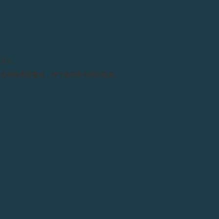
请留意。
务必保持高度警觉，并于购买前与我们联系。
日内瓦：F.P.JOURNE 30年前优秀作品再问世
2013年10月18日：为了纪念他1983年首枚陀飞轮怀表
的问世，François-Paul Journe对这款作品进行了全新
演绎，以腕表的形式呈现，这就是Historical Tourbillon
腕表，仅限量99枚