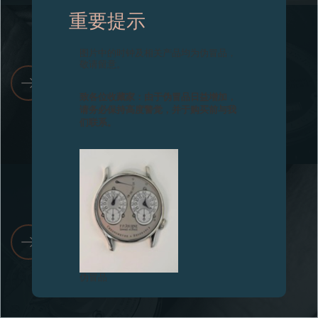
重要提示
专卖店
产品目录
图片中的时钟及相关产品均为伪冒品，
敬请留意。
保养说明
联系方式
了解我们的建议
致各位收藏家：由于伪冒品日益增加，
请务必保持高度警觉，并于购买前与我
Search
搜索
们联系。
简体中文
FRANÇAIS
ENGLISH
日本語
检查及维修
探索我们的服务
伪冒品