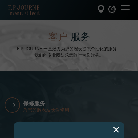
跳
跳
跳
F.P.JOURNE
转
到
过
至
页
搜
主
脚
索
要
内
容
客户
服务
INVENIT ET FECIT (发明与制造)
F.P.JOURNE 一直致力为您的腕表提供个性化的服务，
系列
我们的专业团队乐意随时为您效劳。
F.P.JOURNE的世界
PATRIMOINE服务
客户服务
保修服务
为您的腕表延长保修期
餐厅
媒体