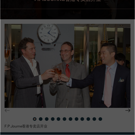
专卖店
产品目录
联系方式
Search
搜索
简体中文
FRANÇAIS
ENGLISH
日本語
F.P.Journe香港专卖店开业