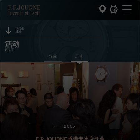
跳
跳
跳
F.P.Journe
转
到
过
至
页
搜
主
脚
索
要
内
按类别
过滤
容
INVENIT ET FECIT (发明与制造)
赞助
活动
篇文章
系列
奖项
当前
历史
F.P.JOURNE的世界
展览
拍卖
PATRIMOINE服务
竞赛
客户服务
餐厅
2006
媒体
F.P.JOURNE香港专卖店开业