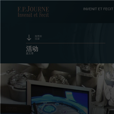
跳
跳
跳
转
到
过
F.P.Journe
INVENIT ET FEC
至
页
搜
主
脚
索
要
内
容
按类别
过滤
赞助
活动
篇文章
奖项
展览
拍卖
竞赛