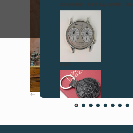
致各位收藏家：由于伪冒品日益增加，请
伪冒品
伪冒品