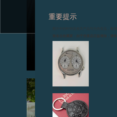
重要提示
图片中的时钟及相关产品均为伪冒品，敬
致各位收藏家：由于伪冒品日益增加，请
CENTIGRAPHE ANNIVERSAIRE 专卖店周年纪念版
腕表
2019年10月17日 – 为庆祝 F.P.Journe 纽约专卖店成立
10周年而推出的10枚限量版腕表
伪冒品