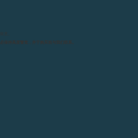
请留意。
务必保持高度警觉，并于购买前与我们联系。
F.P.JOURNE 赏表聚会
F.P.JOURNE 将于6月4日(星期二)傍晚為钟表爱好者举
行赏表聚会。