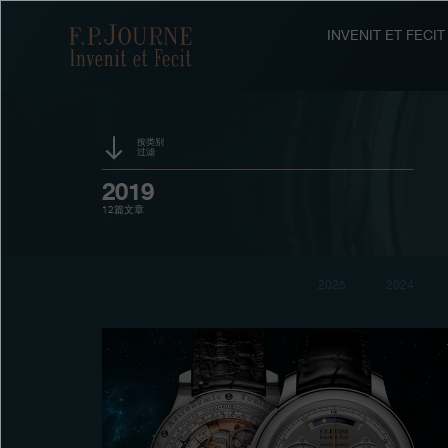
跳
跳
跳
转
到
过
F.P.Journe
INVENIT ET FEC
至
页
搜
主
脚
索
要
内
容
按类别
过滤
活动
2019
12篇文章
赞助
奖项
2025
2024
展览
拍卖
竞赛