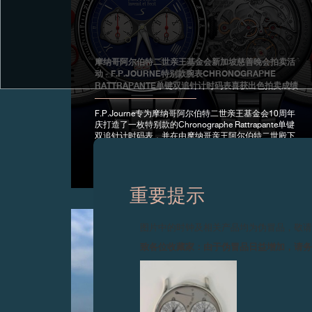
摩纳哥阿尔伯特二世亲王基金会新加坡慈善晚会拍卖活
动 - F.P.JOURNE特别款腕表CHRONOGRAPHE
RATTRAPANTE单键双追针计时码表喜获出色拍卖成绩
F.P.Journe专为摩纳哥阿尔伯特二世亲王基金会10周年
庆打造了一枚特别款的Chronographe Rattrapante单键
双追针计时码表，并在由摩纳哥亲王阿尔伯特二世殿下
亲自出席的新加坡慈善晚会上以400,000SGD的高价成
功拍卖。
重要提示
图片中的时钟及相关产品均为伪冒品，敬
致各位收藏家：由于伪冒品日益增加，请