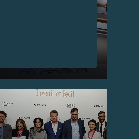
F.P.JOURNE荣任摩纳哥RIVA TROPHY赛事官方合作
伙伴
2018年6月29至30日——F.P.Journe与Riva携手，共同
踏上摩纳哥到圣特罗佩 (St-Tropez) 的传奇之路