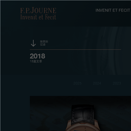
跳
跳
跳
转
到
过
F.P.Journe
INVENIT ET FEC
至
页
搜
主
脚
索
要
内
容
按类别
过滤
活动
2018
15篇文章
赞助
奖项
2025
2024
2023
展览
拍卖
竞赛