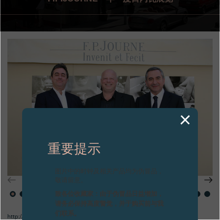
专卖店
产品目录
联系方式
Search
搜索
简体中文
FRANÇAIS
ENGLISH
日本語
重要提示
图片中的时钟及相关产品均为伪冒品，
敬请留意。
致各位收藏家：由于伪冒品日益增加，
请务必保持高度警觉，并于购买前与我
们联系。
http://www.icm-institute.org/