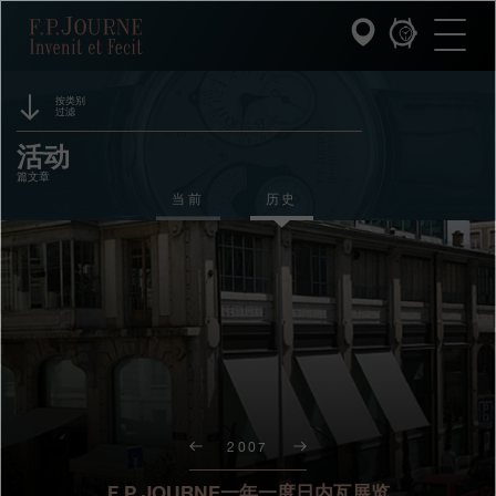
跳
跳
跳
F.P.Journe
转
到
过
至
页
搜
主
脚
索
要
内
按类别
过滤
容
INVENIT ET FECIT (发明与制造)
赞助
活动
篇文章
系列
奖项
当前
历史
F.P.JOURNE的世界
展览
拍卖
PATRIMOINE服务
竞赛
客户服务
餐厅
2007
媒体
F.P.JOURNE一年一度日内瓦展览