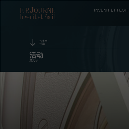
跳
跳
跳
转
到
过
F.P.Journe
INVENIT ET FEC
至
页
搜
主
脚
索
要
内
容
按类别
过滤
赞助
活动
篇文章
奖项
展览
拍卖
竞赛