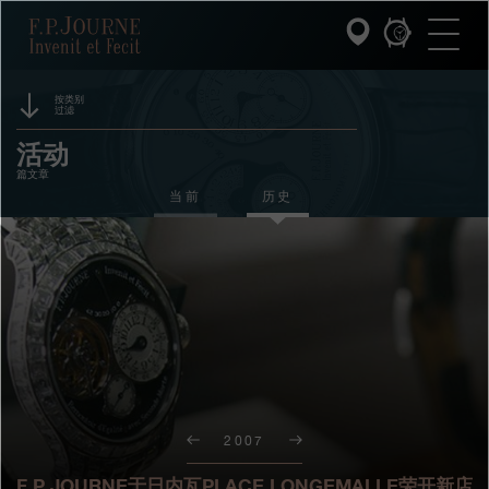
跳
跳
跳
F.P.Journe
转
到
过
至
页
搜
主
脚
索
要
内
按类别
过滤
容
INVENIT ET FECIT (发明与制造)
赞助
活动
篇文章
系列
奖项
当前
历史
F.P.JOURNE的世界
展览
拍卖
PATRIMOINE服务
竞赛
客户服务
餐厅
2007
媒体
F.P.JOURNE于日内瓦PLACE LONGEMALLE荣开新店