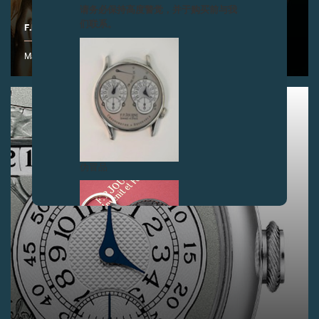
请务必保持高度警觉，并于购买前与我
们联系。
F.P.JOURNE日内瓦制表厂全新展示空间揭幕
Manufacture F.P.Journe - 17 rue de l'Arquebuse - 1204 Genève
伪冒品
伪冒品