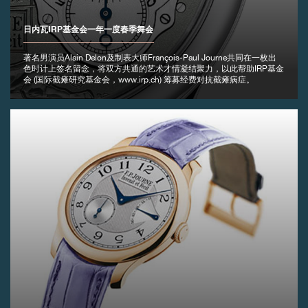
日内瓦IRP基金会一年一度春季舞会
著名男演员Alain Delon及制表大师François-Paul Journe共同在一枚出
色时计上签名留念，将双方共通的艺术才情凝结聚力，以此帮助IRP基金
会 (国际截瘫研究基金会，www.irp.ch) 筹募经费对抗截瘫病症。
伪冒品
伪冒品