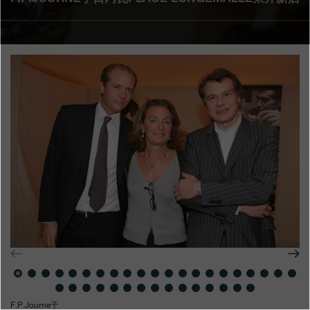
专卖店
产品目录
联系方式
Search
搜索
简体中文
FRANÇAIS
ENGLISH
日本語
F.P.Journe于