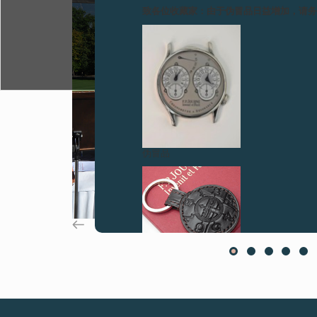
致各位收藏家：由于伪冒品日益增加，请
伪冒品
伪冒品