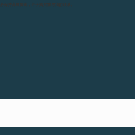
务必保持高度警觉，并于购买前与我们联系。
总之，这是颇具创意、外观优雅
Élégante腕表表盘上的4:3
30分钟，其会自动进入待机模
是会继续走时，而齿轮系、摆陀和
指针会自动指向当前时间——以
F.P.Journe奖励获奖者Caroline Ol
Perrier香槟。
净得分A组的第一名Virginie Delapa
蓝色丝巾，第二名获得一瓶Laurent
Patricia Pastré获得一大瓶Vieil
蜡烛。
我们感谢F.P.Journe高尔夫球赛的合作伙伴