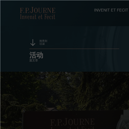
跳
跳
跳
转
到
过
F.P.Journe
INVENIT ET FEC
至
页
搜
主
脚
索
要
内
容
按类别
过滤
赞助
活动
篇文章
奖项
展览
拍卖
竞赛