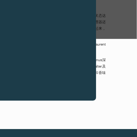
、走时精准、性能出色而又佩戴极为舒适的电子机械腕表。
0位置设有一个机械运动感应器。倘若Élégante腕表处于静止不动状态达
式，指针即停止运行，以节省能量。在待机模式期间，微型处理器还
指针等机械零部件会停止运行。而当Élégante腕表再次动起来，
顺时针或逆时针方向取最短路径。
sburgh Lacerda Soares和Alessandra Cavalleri每人一大瓶Laurent
me Emery和Saskia Hagger每人获赠一条F.P. Journe Apianus深
 Perrier粉红色香槟。净得分B组的第一名Véronique Walter及
les Vignes Château le Rosey，第二名获得F.P.Journe polo衫和香味
Laurent Perrier及Fleuriste des Augustins。