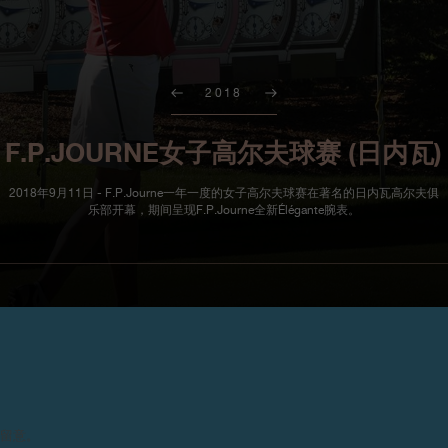
2018
F.P.JOURNE女子高尔夫球赛 (日内瓦)
2018年9月11日 - F.P.Journe一年一度的女子高尔夫球赛在著名的日内瓦高尔夫俱
乐部开幕，期间呈现F.P.Journe全新Élégante腕表。
此次竞赛以女赛手为焦点，采用史伯特
钻、不带陶瓷嵌件的表款。该表
请留意。
况下可持续运行8到10年，而待