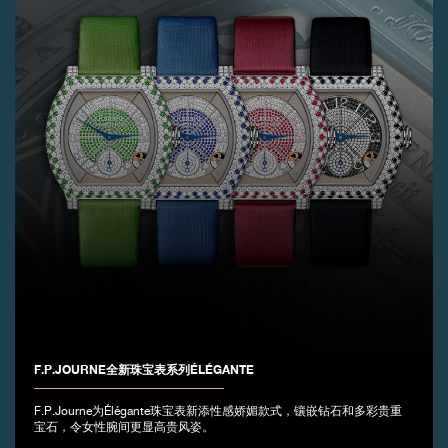
伪冒品
伪冒品
F.P.JOURNE全新珠宝表系列ÉLÉGANTE
F.P.Journe为Élégante珠宝表新添性感娇媚款式，镶嵌钻石和多彩贵重
宝石，令女性腕间更显高贵风姿。