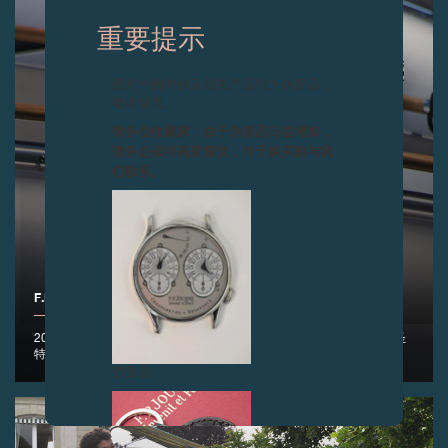
重要提示
图片中的时钟及相关产品均为伪冒品，
敬请留意。
致各位收藏家：由于伪冒品日益增加，
请务必保持高度警觉，并于购买前与我
们联系。
F.P.JOURNE荣任摩纳哥RIVA TROPHY赛事官方合作伙伴
2018年6月29至30日——F.P.Journe与Riva携手，共同踏上摩纳哥到圣
特罗佩 (St-Tropez) 的传奇之路
伪冒品