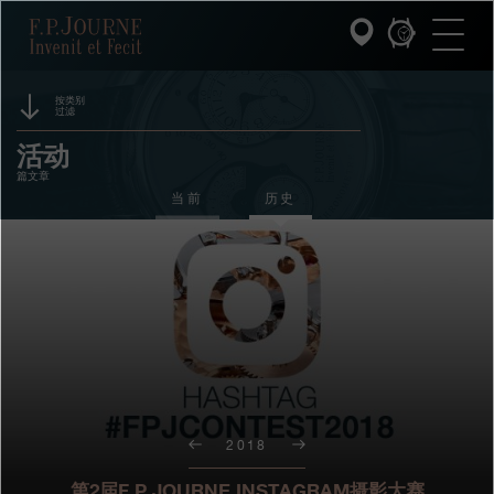
跳
跳
跳
F.P.Journe
转
到
过
至
页
搜
主
脚
索
要
内
按类别
过滤
容
INVENIT ET FECIT (发明与制造)
赞助
活动
篇文章
系列
奖项
当前
历史
F.P.JOURNE的世界
展览
拍卖
PATRIMOINE服务
竞赛
客户服务
餐厅
2018
媒体
第2届F.P.JOURNE INSTAGRAM摄影大赛