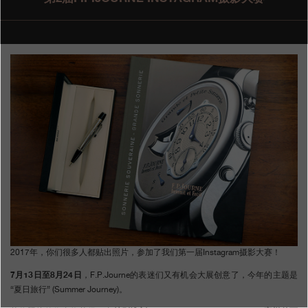
专卖店
产品目录
联系方式
Search
搜索
简体中文
FRANÇAIS
ENGLISH
日本語
2017年，你们很多人都贴出照片，参加了我们第一届Instagram摄影大赛！
7月13日至8月24日
，F.P.Journe的表迷们又有机会大展创意了，今年的主题是
“夏日旅行” (Summer Journey)。