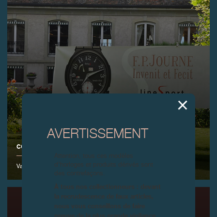
AVERTISSEMENT
COUPE DE GOLF F.P.JOURNE 2015
Attention, tous ces modèles
d’horloges et produits dérivés sont
Vandoeuvres, 13 juin 2015
des contrefaçons.
À tous nos collectionneurs : devant
la recrudescence de faux articles,
nous vous conseillons de faire
preuve de la plus grande vigilance