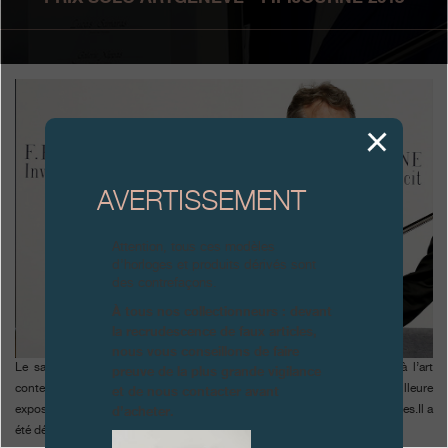
Boutiques
Catalogue
Contact
Search
Rechercher
AVERTISSEMENT
FRANÇAIS
ENGLISH
日本語
简体中文
Attention, tous ces modèles
d’horloges et produits dérivés sont
des contrefaçons.
À tous nos collectionneurs : devant
la recrudescence de faux articles,
nous vous conseillons de faire
Le salon artgenève expose à Palexpo pour quatre jours consacrés à l’art
preuve de la plus grande vigilance
et de nous contacter avant
contemporain. Le Prix Solo artgenève-F.P.Journe a récompensé la meilleure
d’acheter.
exposition monographique présentée par une des 30 galeries participantes.Il a
été décerné hier soir à la galerie Xippas pour l’oeuvre de Lucas Samaras.