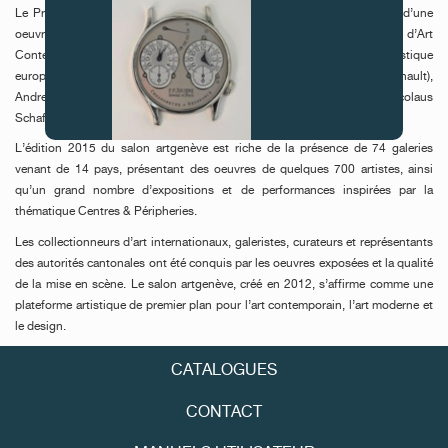
Le Prix Solo artgenève-F.P.Journe permet l’acquisition par F.P.Journe d’une
oeuvre de l’artiste primé. Elle sera offerte cette année au Fond Cantonal d’Art
Contemporain. Le jury est constitué de figures majeures de la scène artistique
européenne: Caroline Bourgeois (Curatrice de la Collection François Pinault),
Andrea Bellini (Directeur du Centre d’Art Contemporain de Genève) et Nicolaus
Schafhausen (Directeur de la Kunsthalle Wien).
L’édition 2015 du salon artgenève est riche de la présence de 74 galeries
FAUX
venant de 14 pays, présentant des oeuvres de quelques 700 artistes, ainsi
qu’un grand nombre d’expositions et de performances inspirées par la
thématique Centres & Péripheries.
Les collectionneurs d’art internationaux, galeristes, curateurs et représentants
des autorités cantonales ont été conquis par les oeuvres exposées et la qualité
de la mise en scène. Le salon artgenève, créé en 2012, s’affirme comme une
plateforme artistique de premier plan pour l’art contemporain, l’art moderne et
le design.
FAUX
CATALOGUES
CONTACT