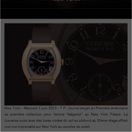
Boutiques
Catalogue
Contact
Search
Rechercher
FRANÇAIS
ENGLISH
日本語
简体中文
New York – Mercredi 3 juin 2015 - F.P. Journe lançait en Première américaine
sa première collection pour femme “élégante” au New York Palace. La
luxueuse suite avec des baies vitrées du sol au plafond au 55ème étage offrait
une vue imprenable sur New York au coucher du soleil.