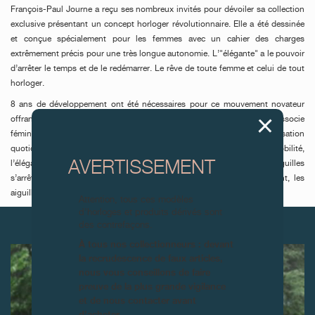
François-Paul Journe a reçu ses nombreux invités pour dévoiler sa collection
exclusive présentant un concept horloger révolutionnaire. Elle a été dessinée
et conçue spécialement pour les femmes avec un cahier des charges
extrêmement précis pour une très longue autonomie. L’"élégante" a le pouvoir
d’arrêter le temps et de le redémarrer. Le rêve de toute femme et celui de tout
horloger.
8 ans de développement ont été nécessaires pour ce mouvement novateur
offrant un grand confort d’utilisation. Cette montre électromécanique associe
féminité, élégance et précision, avec une autonomie de 10 ans en utilisation
quotidienne, et jusqu’à 18 ans en mode veille. Après 30 minutes d’immobilité,
AVERTISSEMENT
l’élégante se met en veille pour économiser son énergie et les aiguilles
s’arrêtent de tourner. Lorsque l’élégante est à nouveau en mouvement, les
aiguilles se remettent à l’heure exacte par le plus court chemin.
Attention, tous ces modèles
d’horloges et produits dérivés sont
ARTICLES SUIVANTS
des contrefaçons.
À tous nos collectionneurs : devant
la recrudescence de faux articles,
nous vous conseillons de faire
preuve de la plus grande vigilance
et de nous contacter avant
d’acheter.