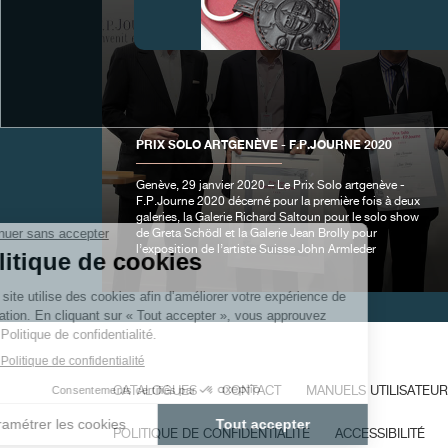
FAUX
PRIX SOLO ARTGENÈVE - F.P.JOURNE 2020
Genève, 29 janvier 2020 – Le Prix Solo artgenève -
F.P.Journe 2020 décerné pour la première fois à deux
galeries, la Galerie Richard Saltoun pour le solo show
de Greta Schödl et la Galerie Jean Brolly pour
l’exposition de l’artiste Suisse John Armleder
FAUX
CATALOGUES
CONTACT
MANUELS UTILISATEUR
POLITIQUE DE CONFIDENTIALITÉ
ACCESSIBILITÉ