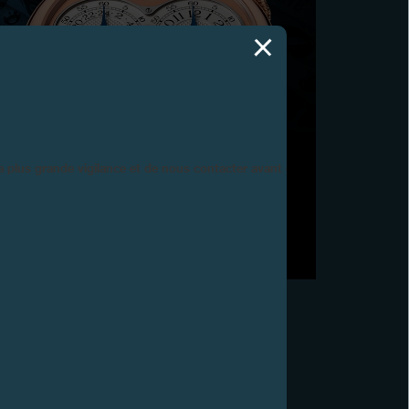
F.P.JOURNE DÉVOILE SON
NOUVEAU CHRONOMÈTRE À RÉSONANCE,
CÉLÉBRANT LES 20 ANS DE RÉSONANCE®
la plus grande vigilance et de nous contacter avant d’acheter.
Genève, 28 avril 2020 - F.P.Journe présente le
nouveau Chronomètre à Résonance, seule montre-
bracelet au monde utilisant le phénomène physique
naturel de résonance sans transmission mécanique.