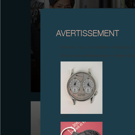
AVERTISSEMENT
Attention, tous ces modèles d’horloges et
À tous nos collectionneurs : devant la r
YOUNG TALENT COMPETITION 2020
Boutique F.P.Journe de Tokyo, 22 octobre 2020 –
Remise du Prix au lauréat: Norifumi Seki, Japon,
Montre de poche Spherical moon and drum calendar
FAUX