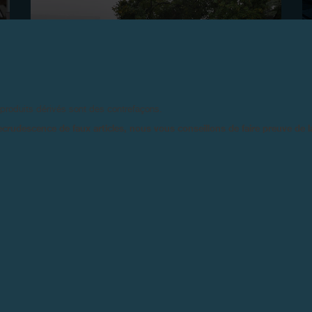
 produits dérivés sont des contrefaçons.
ecrudescence de faux articles, nous vous conseillons de faire preuve de 
COUPE DE GOLF F.P.JOURNE 2020
Vandœuvres, 30 août 2020 – F.P.Journe organisait sa
septième Coupe de Golf au prestigieux Golf Club de
Genève avec la formule Greensome, Stableford.