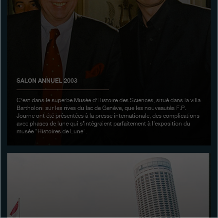
Boutiques
Catalogue
Contact
Search
Rechercher
SALON ANNUEL 2003
C’est dans le superbe Musée d’Histoire des Sciences, situé dans la villa
Bartholoni sur les rives du lac de Genève, que les nouveautés F.P.
FRANÇAIS
ENGLISH
日本語
简体中文
Journe ont été présentées à la presse internationale, des complications
avec phases de lune qui s’intégraient parfaitement à l’exposition du
musée "Histoires de Lune".