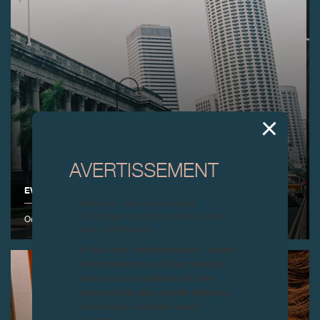
AVERTISSEMENT
EVENEMENT F.P.JOURNE À SINGAPOUR
Attention, tous ces modèles
d’horloges et produits dérivés sont
Octobre 2003
des contrefaçons.
À tous nos collectionneurs : devant
la recrudescence de faux articles,
nous vous conseillons de faire
preuve de la plus grande vigilance
et de nous contacter avant