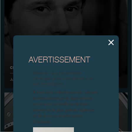
Boutiques
Catalogue
Contact
Search
Rechercher
AVERTISSEMENT
CRÉATION DE MONTRES JOURNE SA
FRANÇAIS
ENGLISH
日本語
简体中文
Attention, tous ces modèles
d’horloges et produits dérivés sont
Juillet 1999
des contrefaçons.
À tous nos collectionneurs : devant
la recrudescence de faux articles,
nous vous conseillons de faire
preuve de la plus grande vigilance
et de nous contacter avant
d’acheter.