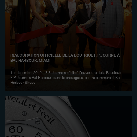
Boutiques
Catalogue
Contact
Search
Rechercher
INAUGURATION OFFICIELLE DE LA BOUTIQUE F.P.JOURNE À
BAL HARBOUR, MIAMI
FRANÇAIS
ENGLISH
日本語
简体中文
1er décembre 2012 - F.P.Journe a célébré l’ouverture de la Boutique
F.P.Journe à Bal Harbour, dans le prestigieux centre commercial Bal
Harbour Shops