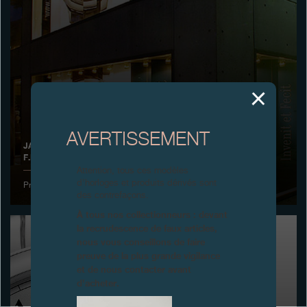
Boutiques
Catalogue
Contact
Search
Rechercher
AVERTISSEMENT
JAPON: PREMIER ANNIVERSAIRE DE LA BOUTIQUE
F.P.JOURNE, TOKYO
FRANÇAIS
ENGLISH
日本語
简体中文
Attention, tous ces modèles
d’horloges et produits dérivés sont
Premier anniversaire de la Boutique F.P.Journe
des contrefaçons.
À tous nos collectionneurs : devant
la recrudescence de faux articles,
nous vous conseillons de faire
preuve de la plus grande vigilance
et de nous contacter avant
d’acheter.