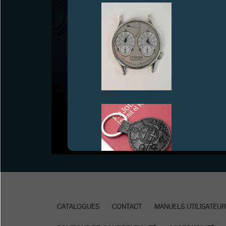
CHRONOMÈTRE FURTIF
FAUX
Genève, 31 mars 2025 - Avoir l’heure, juste pour soi :
F.P.Journe présente le Chronomètre Furtif, doté d’un
boîtier et d’un bracelet réalisés en Carbure de
Tungstène avec un cadran en émail Grand Feu gris
anthracite poli-miroir.
FAUX
CATALOGUES
CONTACT
MANUELS UTILISATEUR