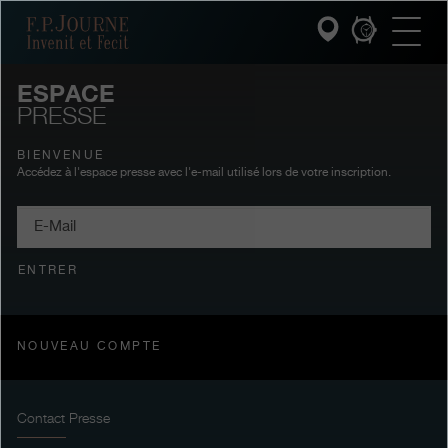
Passez
Passez
Passez
F.P.Journe
au
au
à
contenu
pied
la
principal
de
recherche
page
ESPACE
PRESSE
INVENIT ET FECIT
BIENVENUE
COLLECTIONS
Accédez à l'espace presse avec l'e-mail utilisé lors de votre inscription.
E-
L'UNIVERS F.P.JOURNE
Mail
SERVICE PATRIMOINE
ENTRER
SERVICE CLIENT
NOUVEAU COMPTE
LE RESTAURANT
PRESSE
Contact Presse