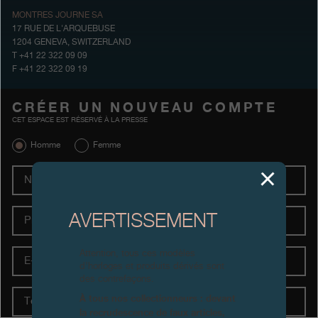
MONTRES JOURNE SA
Boutiques
17 RUE DE L'ARQUEBUSE
1204 GENEVA, SWITZERLAND
Catalogue
T +41 22 322 09 09
F +41 22 322 09 19
Contact
CRÉER UN NOUVEAU COMPTE
Search
Rechercher
CET ESPACE EST RÉSERVÉ À LA PRESSE
Homme
Femme
FRANÇAIS
ENGLISH
日本語
简体中文
Nom
Prénom
AVERTISSEMENT
E-
Attention, tous ces modèles
Mail
d’horloges et produits dérivés sont
des contrefaçons.
Téléphone
À tous nos collectionneurs : devant
la recrudescence de faux articles,