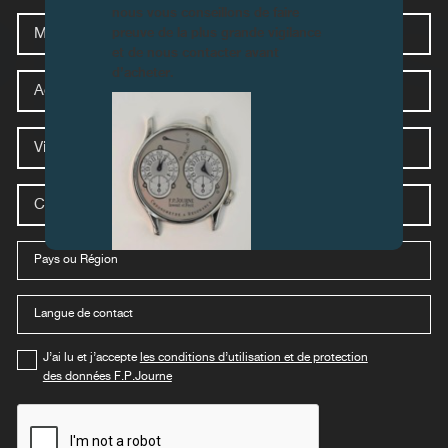
PRES
nous vous conseillons de faire
Média
preuve de la plus grande vigilance
et de nous contacter avant
d’acheter.
Adresse
Ville
Code
postal
Pays
select-
stores-
FAUX
country-
mobile
language
select-
stores-
country-
mobile
J’ai lu et j’accepte
les conditions d’utilisation et de protection
des données F.P.Journe
captcha