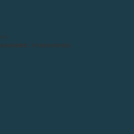
请留意。
务必保持高度警觉，并于购买前与我们联系。
TOURBILLON SOUVERAIN BLEU蓝色陀飞轮腕表 (日
内瓦)
2015年7月——F.P.Journe为Only Watch特别打造的腕
表