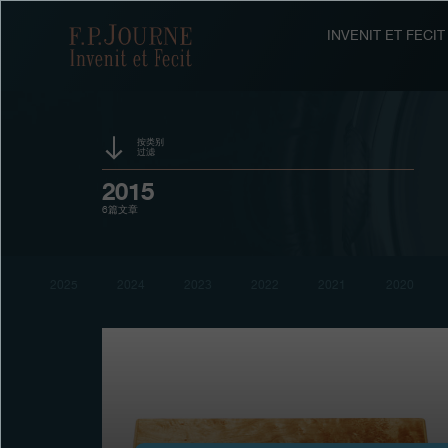
跳
跳
跳
转
到
过
F.P.Journe
INVENIT ET FEC
至
页
搜
主
脚
索
要
内
容
按类别
过滤
活动
2015
6篇文章
赞助
奖项
2025
2024
2023
2022
2021
2020
展览
拍卖
竞赛