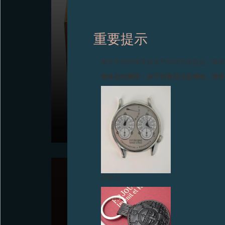
重要提示
图片中的时钟及相关产品均为伪冒品，敬
致各位收藏家：由于伪冒品日益增加，请
“传统尺寸” (日内瓦)
2015年10月——一套五枚F.P.Journe腕表，38毫米精
钢表壳，限量发行38套
伪冒品