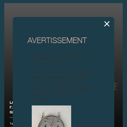
AVERTISSEMENT
Attention, tous ces modèles
d’horloges et produits dérivés sont
des contrefaçons.
À tous nos collectionneurs : devant
la recrudescence de faux articles,
nous vous conseillons de faire
preuve de la plus grande vigilance
et de nous contacter avant
d’acheter.
LA FONDATION DE LA HAUTE HORLGOERIE ACCUEILLE
F.P.JOURNE COMME NOUVELLE MAISON PARTENAIRE ,
GENÈVE
1er septembre 2016 - F.P.Journe Invenit et Fecit devient la 26ème