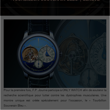
Boutiques
Catalogue
Contact
Search
Rechercher
FRANÇAIS
ENGLISH
日本語
简体中文
Pour la première fois, F.P. Journe participe à ONLY WATCH afin de soutenir la
recherche scientifique pour lutter contre les dystrophies musculaires. Une
montre unique est créée spécialement pour l’occasion, le « Tourbillon
Souverain Bleu ».