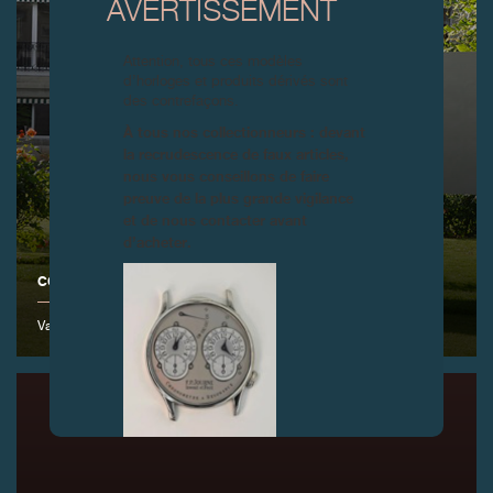
AVERTISSEMENT
Attention, tous ces modèles
d’horloges et produits dérivés sont
des contrefaçons.
À tous nos collectionneurs : devant
la recrudescence de faux articles,
nous vous conseillons de faire
preuve de la plus grande vigilance
et de nous contacter avant
d’acheter.
COUPE DE GOLF F.P.JOURNE 2015
Vandoeuvres, 13 juin 2015
FAUX