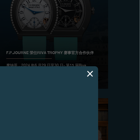
F.P.JOURNE 荣任RIVA TROPHY 赛事官方合作伙伴
摩纳哥，2024 年6 月29 日至30 日- 第15 届Riva
Trophy 赛事在优美的法国里维埃拉举行，这项享负盛
誉的海上竞赛由Lia Riva 女士与摩纳哥游艇俱乐部