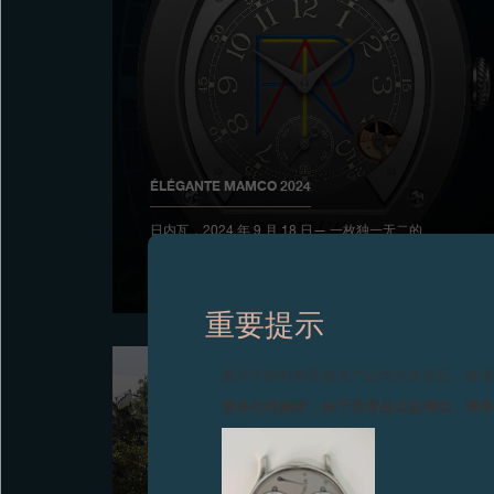
ÉLÉGANTE MAMCO 2024
日内瓦，2024 年 9 月 18 日— 一枚独一无二的
élégante腕表以470000瑞士法郎的高价拍出，以庆祝日
内瓦现代与当代艺术博物馆（MAMCO）成立30 周年。
重要提示
图片中的时钟及相关产品均为伪冒品，敬
致各位收藏家：由于伪冒品日益增加，请