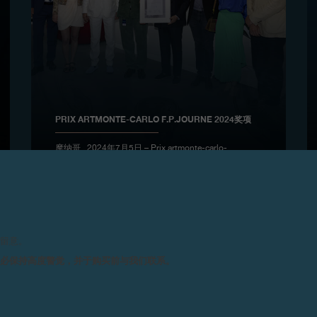
PRIX ARTMONTE-CARLO F.P.JOURNE 2024奖项
摩纳哥 , 2024年7月5日 – Prix artmonte-carlo-
F.P.Journe奖项由Galleria Franco Noero艺廊代表的
Anna Boghiguian凭作品《Untitled 2023》勇夺殊荣
请留意。
务必保持高度警觉，并于购买前与我们联系。