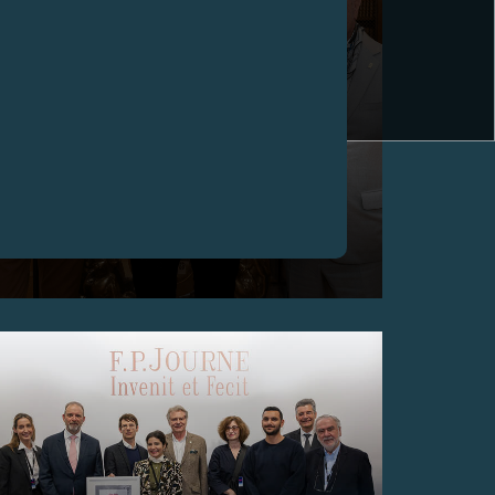
年轻制表人才竞赛 2024
2024年4月9日，日内瓦 – 颁授奖项予优胜者： Thomas
Aubert， 法国 ， Séléné 腕表