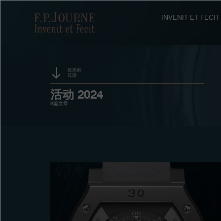
跳
跳
跳
转
到
过
F.P.Journe
INVENIT ET FEC
至
页
搜
主
脚
索
要
内
容
按类别
过滤
赞助
活动 2024
9篇文章
奖项
展览
拍卖
竞赛