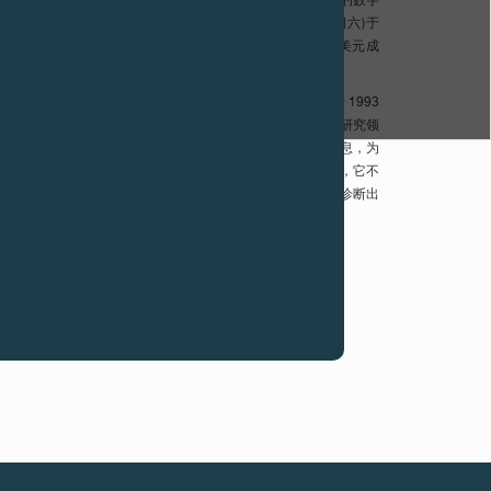
italyt® 48 毫米腕表配备白色夜光表盘，表盘上特别饰有粉红色的数字
。 这腕表的专属拍卖会由富艺斯主持，在3 月2 日(星期六)于
验店中举行。经过几位收藏家的热烈竞投，腕表最终以420'000美元成
ast Cancer Research Foundation)。
search Foundation)由伊芙琳·H·兰黛(Evelyn H. Lauder)于 1993
究私人资助机构。 乳腺癌研究基金会投放大量资源于广泛的研究领
活和转移等，因为每个研究领域都可以为另一个领域提供信息，为
 乳腺癌于 2020 年首度超越肺癌成为世界上最常见的癌症，它不
有机会患上，预计美国每年每 833 名男性中就有 1 人被诊断出
罕见，但它通常更具侵袭性并且更有可能致命。
持。