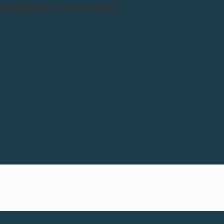
这枚独一无二的 élégante T
务必保持高度警觉，并于购买前与我们联系。
「1」 ，并搭配粉红色橡胶表带
F.P.Journe迈阿密品牌体
交，拍卖收益将捐赠予乳腺癌研究基金会(Bre
乳腺癌研究基金会(Breast Cancer Re
年创立，是全球最大的乳腺癌研
域，包括预防、诊断、治疗、存
推进尽早找到治疗方案作出贡献。
分性别，患者主要是女性，但男性也
乳腺癌。 虽然男性乳腺癌比较
我们衷心感谢收藏家们的鼎力支