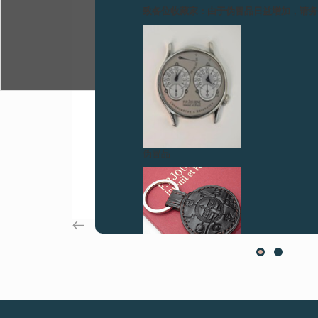
致各位收藏家：由于伪冒品日益增加，请
伪冒品
伪冒品