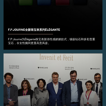
F.P.JOURNE全新珠宝表系列ÉLÉGANTE
伪冒品
F.P.Journe为Élégante珠宝表新添性感娇媚款式，镶嵌钻石和多彩贵重
宝石，令女性腕间更显高贵风姿。