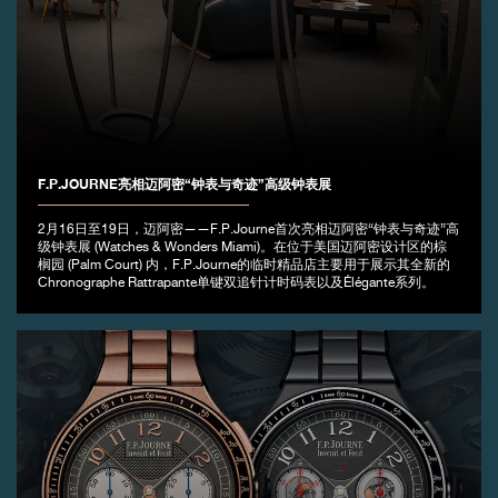
F.P.JOURNE亮相迈阿密“钟表与奇迹”高级钟表展
2月16日至19日，迈阿密——F.P.Journe首次亮相迈阿密“钟表与奇迹”高
级钟表展 (Watches & Wonders Miami)。在位于美国迈阿密设计区的棕
榈园 (Palm Court) 内，F.P.Journe的临时精品店主要用于展示其全新的
Chronographe Rattrapante单键双追针计时码表以及Élégante系列。