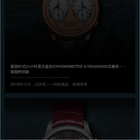
专卖店
产品目录
联系方式
Search
搜索
配指针式24小时显示盘的CHRONOMETRE A RESONANCE腕表——
限期特别款
简体中文
FRANÇAIS
ENGLISH
日本語
2018年12月，日内瓦——特别表款，限期发售