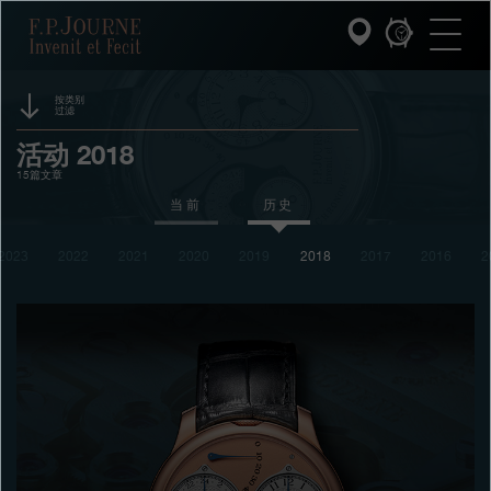
跳
跳
跳
F.P.Journe
转
到
过
至
页
搜
主
脚
索
要
内
按类别
过滤
容
INVENIT ET FECIT (发明与制造)
赞助
活动 2018
15篇文章
系列
奖项
当前
历史
F.P.JOURNE的世界
展览
2023
2022
2021
2020
2019
2018
2017
2016
2
拍卖
PATRIMOINE服务
竞赛
客户服务
餐厅
媒体