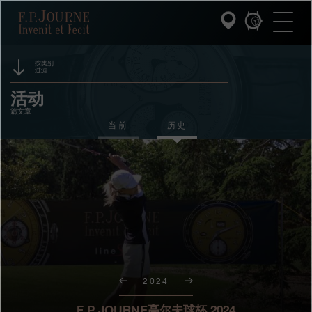
跳
跳
跳
F.P.Journe
转
到
过
至
页
搜
主
脚
索
要
内
按类别
过滤
容
INVENIT ET FECIT (发明与制造)
赞助
活动
篇文章
系列
奖项
当前
历史
F.P.JOURNE的世界
展览
拍卖
PATRIMOINE服务
竞赛
客户服务
餐厅
2024
媒体
F.P.JOURNE高尔夫球杯 2024