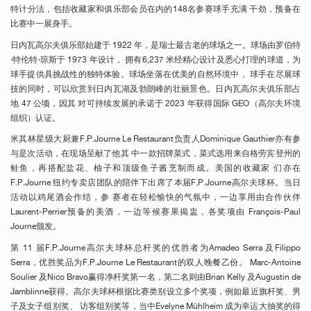
特计分法，包括收藏家和俱乐部会员在内的148名参赛球手充满 干劲，预备在
比赛中一展身手。
日内瓦高尔夫俱乐部始建于 1922 年，是瑞士最古老的球场之一。球场由罗伯特
·特伦特·琼斯于 1973 年设计， 拥有6,237 米经精心设计及悉心打理的球道，为
球手提供具挑战性的独特体验。球场坐落在优美的自然环境中， 球手在尽展球
技的同时，可以欣赏到日内瓦湖及勃朗峰的壮丽景色。日内瓦高尔夫俱乐部占
地 47 公顷，因其 对可持续发展的承诺于 2023 年获得国际 GEO（高尔夫环境
组织）认证。
米其林星级大厨兼F.P.Journe Le Restaurant负责人Dominique Gauthier亦有参
与是次活动，在现场呈献了他其 中一款招牌菜式，菜式选用来自格劳宾登州的
鲑鱼，再搭配盐花、柚子和顶级鱼子酱烹制而成。美国的收藏家 们亦在
F.P.Journe 纽约专卖店团队的陪伴下出席了本届F.P.Journe高尔夫球杯。当日
活动以鸡尾酒会作结，参 赛者在轻松愉快的气氛中，一边享用由合作伙伴
Laurent-Perrier预备的美酒，一边等候赛果揭盅，各奖项由 François-Paul
Journe颁发。
第 11 届F.P.Journe高尔夫球杯总杆奖的优胜者为Amadeo Serra 及Filippo
Serra，优胜奖品为F.P.Journe Le Restaurant的双人晚餐乙份。 Marc-Antoine
Soulier 及Nico Bravo赢得净杆奖第一名，第二名则由Brian Kelly 及Augustin de
Jamblinne获得。高尔夫球杯根据比赛类别设立多个奖项，例如最近旗杆奖、男
子及女子组别奖、 访客组别奖等，当中Evelyne Mühlheim 成为幸运大抽奖的得