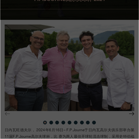
专卖店
产品目录
联系方式
Search
搜索
简体中文
FRANÇAIS
ENGLISH
日本語
日内瓦旺德夫尔， 2024年6月16日– F.P.Journe于日内瓦高尔夫俱乐部举办第
11届F.P.Journe高尔夫球杯，比 赛为两人最佳开球轮流击球制，采用史特伯福