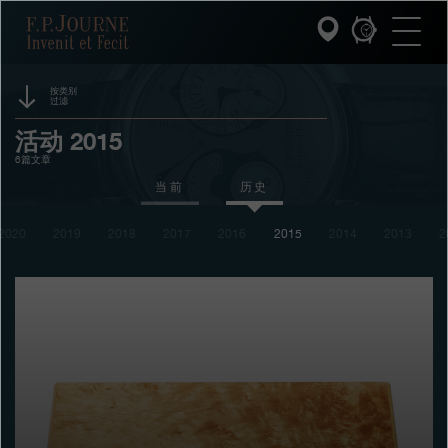
跳
跳
跳
F.P.Journe
转
到
过
至
页
搜
主
脚
索
要
内
按类别
过滤
容
INVENIT ET FECIT (发明与制造)
赞助
活动 2015
6篇文章
系列
奖项
当前
历史
F.P.JOURNE的世界
展览
2020
2019
2018
2017
2016
2015
2014
2013
2
拍卖
PATRIMOINE服务
竞赛
客户服务
餐厅
媒体