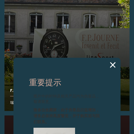
重要提示
F.P.JOURNE高尔夫球赛 (日内瓦)
图片中的时钟及相关产品均为伪冒品，
敬请留意。
瑞士日内瓦州Vandoeuvres，2015年6月13日
致各位收藏家：由于伪冒品日益增加，
请务必保持高度警觉，并于购买前与我
们联系。