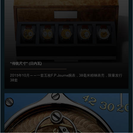
专卖店
产品目录
联系方式
Search
搜索
“传统尺寸” (日内瓦)
简体中文
FRANÇAIS
ENGLISH
日本語
2015年10月——一套五枚F.P.Journe腕表，38毫米精钢表壳，限量发行
38套