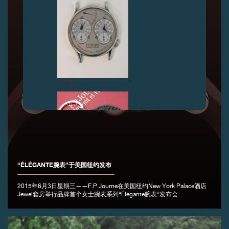
伪冒品
“ÉLÉGANTE腕表”于美国纽约发布
伪冒品
2015年6月3日星期三——F.P.Journe在美国纽约New York Palace酒店
Jewel套房举行品牌首个女士腕表系列“Élégante腕表”发布会