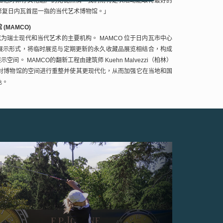
出他对保存文化遗产的无比热情。我们期待是次活动能取得最好的
修复日内瓦首屈一指的当代艺术博物馆。」
馆
(MAMCO)
成为瑞士现代和当代艺术的主要机构。
MAMCO
位于日内瓦市中心
展示形式，将临时展览与定期更新的永久收藏品展览相结合，构成
展示空间。
MAMCO
的翻新工程由建筑师
Kuehn Malvezzi
（柏林）
对博物馆的空间进行重整并使其更现代化，从而加强它在当地和国
色。