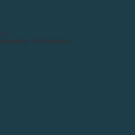
artgenève奖项捐赠过多件
出，所有收益将用于MAMCO的
在历经长达八年的研发后，
Fran
1210
型电子机械式机芯，其革
请留意。
8
至
10
年，若长期处于备用状态
会于进入备用模式，指针亦会停
务必保持高度警觉，并于购买前与我们联系。
到活动，腕表会自动恢复运行，
此款腕表完美展现了
F.P.Journe
制表原则的同时，采用了最先进
部件及特别定制的微处理器，体
这次拍卖的孤品腕表特别配以夜
组成
ART
（艺术）一字，亦是
F.
Talent
（才华）的首字母缩略词
的艺术家
Maurizio Nannucci
的
MAMCO
」字样，以庆祝博物馆
富艺斯资深顾问
Aurel Bacs
表示
F.P.Journe
腕表作慈善拍卖。
Fran
慨和对慈善事业的高度投入是有