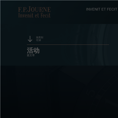
跳
跳
跳
转
到
过
F.P.Journe
INVENIT ET FEC
至
页
搜
主
脚
索
要
内
容
按类别
过滤
赞助
活动
篇文章
奖项
展览
拍卖
竞赛