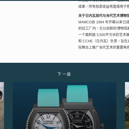
术坚定不移的奉献精神，也反映
成果，所有拍卖收益将直接用于
关于日内瓦现代与当代艺术博物
MAMCO
自
1994
年开幕以来已
的旧工厂内，它以创新的博物馆
一个面积逾
3,500
平方米的艺术
和
CCHE
（日内瓦）负责，旨在
际舞台上推广当代艺术的重要角
下一篇