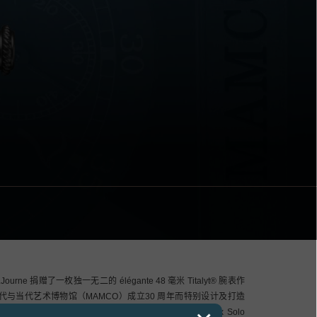
P.Journe 捐赠了一枚独一无二的 élégante 48 毫米 Titalyt® 腕表作
与当代艺术博物馆（MAMCO）成立30 周年而特别设计及打造
台上担当着重要的角色，F.P.Journe 过往亦因Prix Solo