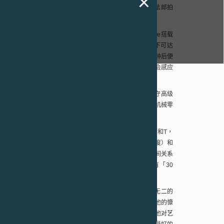
作品给予该机构。 此次拍卖由富艺斯主持，腕表以470000瑞士法郎拍
翻新工程。
çois-Paul Journe
在
2014
年推出了é
légante
系列。
élégante
搭载
命性的设计大幅延长了腕表的电池寿命，在日常使用情况下可达
更可长达
18
年。为了节省能量，腕表在处于静止状态
35
分钟后便
止移动。当再次佩戴腕表时，位于
4:30
位置的动力感应装置会感应
指针亦会以最短路径转动去指示正确时间。
结合传统与创新的品牌理念。本着这种精神，é
légante
在恪守高级
的科技，它的机芯融合了由
F.P.Journe
日内瓦制表厂生产的机械零
现了过去与未来之间的联系。
光灰色表盘，表盘上饰有红色、蓝色和黄色的英文字母
A
、
R
和
T
，
P.Journe
品牌价值观
Authenticity
（真实性）、
Rarity
（珍罕度）和
。这个图案的灵感来自专门探索艺术、符号、文字和光线之间关系
作品「
Art
」（
1994
年，
MAMCO
馆藏）。腕表表圈刻有「
30
三十年来所作出的艺术贡献。
：「我们很荣幸被选定为是次活动的拍卖行，再次为独一无二的
cois-Paul Journe
不断捐出独特的作品作去支持慈善事业，他的慷
目共睹的。这枚献给
MAMCO
的é
légante
腕表，不仅展示出他对艺