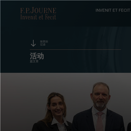
跳
跳
跳
转
到
过
F.P.Journe
INVENIT ET FEC
至
页
搜
主
脚
索
要
内
容
按类别
过滤
赞助
活动
篇文章
奖项
展览
拍卖
竞赛