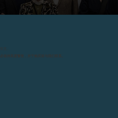
2024
SOLO ARTGENÈVE - F.P.JOURNE 2
请留意。
日内瓦，2024 年 1 月 24 日 - LOVAY FINE ARTS艺廊凭 PASCAL VONLANTHEN
务必保持高度警觉，并于购买前与我们联系。
个展勇夺PRIX SOLO ARTGENÈVE - F.P.JOURNE 2024奖项。
第12届artgenève日内瓦当代
评审团会从30家参展艺廊的展览中选出最优
项。奖项于星期三晚上颁发，Lovay 