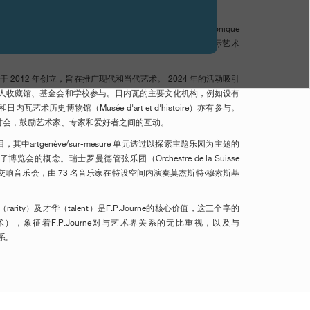
并赠予日内瓦 MAMCO。
： Mohamed Almusibli（策展人）、Véronique
 contemporaine总监）和 Marc Blondeau（Blondeau & Cie 国际艺术
览会于 2012 年创立，旨在推广现代和当代艺术。 2024 年的活动吸引
私人收藏馆、基金会和学校参与。日内瓦的主要文化机构，例如设有
瓦艺术历史博物馆（Musée d'art et d'histoire）亦有参与。
讨会，鼓励艺术家、专家和爱好者之间的互动。
artgenève/sur-mesure 单元透过以探索主题乐园为主题的
的概念。瑞士罗曼德管弦乐团（Orchestre de la Suisse
像交响音乐会，由 73 名音乐家在特设空间内演奏莫杰斯特·穆索斯基
度（rarity）及才华（talent）是F.P.Journe的核心价值，这三个字的
艺术），象征着F.P.Journe对与艺术界关系的无比重视，以及与
关系。