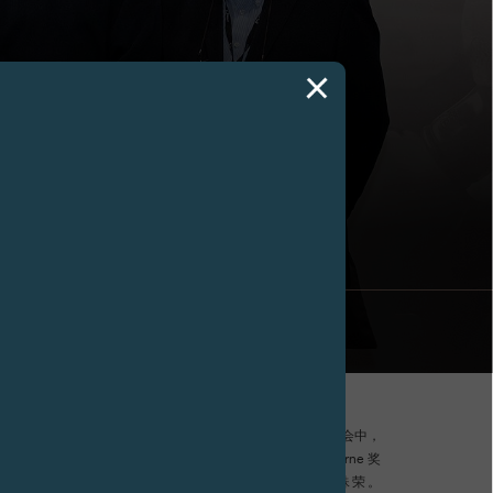
024 奖项
艺术博览会将于1月25日至28日在日内瓦Palexpo举行。这次盛会中，
秀的个展，授予Prix Solo artgenève - F.P.Journe 奖
Fine Arts 艺廊凭 Pascal Vonlanthen 个展勇夺殊荣。