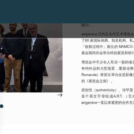
F.P.Journe 会购买得奖作品，
今年的评审团由三位艺术界领导者组成
Bacchetta（Centre d'édition
顾问）。
artgenève 日内瓦当代艺术博
了80 家国际画廊、知名机构、
「收购过程中」展位的 MAMCO 和日内
展会期间亦会举办特别展览和研
博览会中不少令人耳目一新的项目，其中
奇特作品和大型装置，重新诠释了博览会
Romande）将首次举办全息影
的《展览会之画》 。
原创性（authenticity）、珍罕
首个英文字母组成A.R.T. （
artgenève一直以来紧密的合作