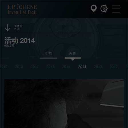
跳
跳
跳
F.P.Journe
转
到
过
至
页
搜
主
脚
索
要
内
按类别
过滤
容
INVENIT ET FECIT (发明与制造)
赞助
活动 2014
6篇文章
系列
奖项
当前
历史
F.P.JOURNE的世界
展览
2019
2018
2017
2016
2015
2014
2013
2012
2
拍卖
PATRIMOINE服务
竞赛
客户服务
餐厅
媒体