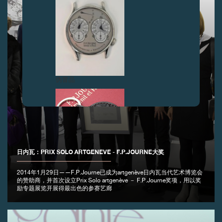
伪冒品
日内瓦：PRIX SOLO ARTGENEVE - F.P.JOURNE大奖
2014年1月29日——F.P.Journe已成为artgenève日内瓦当代艺术博览会
伪冒品
的赞助商，并首次设立Prix Solo artgenève － F.P.Journe奖项，用以奖
励专题展览开展得最出色的参赛艺廊