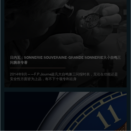
专卖店
产品目录
联系方式
Search
搜索
日内瓦：SONNERIE SOUVERAINE-GRANDE SONNERIE大小自鸣三
问腕表专著
简体中文
FRANÇAIS
ENGLISH
日本語
2014年9月——F.P.Journe超凡大自鸣兼三问报时表，无论在功能还是
安全性方面皆为上品，有不下十项专利在身