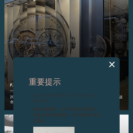
重要提示
F.P.JOURNE全球第10家专卖店于贝鲁特开业
图片中的时钟及相关产品均为伪冒品，
2014年9月5日——F.P.Journe于黎巴嫩贝鲁特市著名的Achrafieh区开设
敬请留意。
全球第10家专卖店
致各位收藏家：由于伪冒品日益增加，
请务必保持高度警觉，并于购买前与我
们联系。