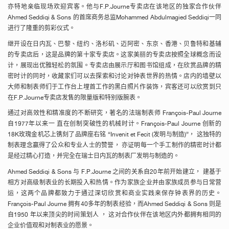
亦特地亲临现场欢迎宾客。他与
F.P.Journe
专卖店在该地区的独家合作伙伴
Ahmed Seddiqi & Sons
的首席商务总监
Mohammed Abdulmagied Seddiqi
一同
进行了隆重的剪彩仪式。
继开设在日内瓦、巴黎、纽约、洛杉矶、迈阿密、东京、香港、贝鲁特和基辅
的专卖店后，这是品牌的第十家专卖店。这家美丽的专卖店按照全球概念而设
计，展现出优雅轻松的氛围。专卖店由展示厅和图书馆组成，在欣赏品牌的精
密时计的同时，收藏家们可以去探索和讨论对钟表世界的热情。店内的墙壁以
大师和制表师们于工作台上埋首工作的黑白照片作装饰，宾客还可以欣赏到只
在
F.P.Journe
专卖店发售的限量版和特别版腕表。
通过对高效性和精准度的不断研究，著名的法瑞制表师
François-Paul Journe
自
1977
年以来一
直在创制突破性的机械时计。
François-Paul Journe
创新的
18K
玫瑰金机芯上镌刻了品牌座右铭
“
Invenit et Fecit (
发明与制造
)”
，
这独特的
制表理念赢得了公众和专业人士的赞誉，
亦证明每一个手工制作的精密时计都
是经过精心打造，并完全在瑞士日内瓦的制表厂发明与制造的。
Ahmed Seddiqi & Sons
与
F.P.Journe
之间的关系自
20
年前开始建立，
建基于
相方对高级制表业的长期投入和热情。作为家族企业并由家族成员参与日常营
运，这两个品牌都致力于通过深切欣赏和商业实践来保存钟表界的历史。
François-Paul Journe
拥有
40
多年的制表经验，而
Ahmed Seddiqi & Sons
则是
自
1950
年以来顶尖的时间策划人
，
这对合作伙伴在该地区内外都拥有相同的
企业价值观和对制表业的愿景。