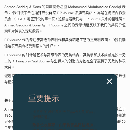
Ahmed Seddiqi & Sons
的首席商务总监
Mohammed Abdulmagied Seddiqi
表
示：“我们很荣幸在迪拜开设首家
F.P.Journe
品牌专卖店，
亦是在海湾合作委
员会
（
GCC
）地区开设的第一家，这标志着我们与
F.P.Journe
关系的里程碑。
Ahmed Seddiqi & Sons
与
F.P.Journe
之间的深厚情谊反映了我们的共同价值
观和对钟表的深切欣赏。
F.P.Journe
作为专注于高级钟表制作和具有精湛工艺的杰出制表商，
B
我们确
信这家专卖店将受到客人的好评。
”
F.P.Journe
的时计是艺术与高级钟表的完美结合，其美学和技术成就是独一无
二的。
François-Paul Journe
与生俱来的创造力为他在全球赢得了无数的钟表
大奖。
诚邀您莅临参观这家卓越的专卖店，探索充满珍罕腕表、创作自由、激情热忱
与精湛工艺的
F.P.Journe
世界。
重要提示
关于
Ahmed Seddiqi & Sons
Ahmed Seddiqi & Sons
是该地区高级腕表和珠宝的顶级零售商。
该公司成立于
图片中的时钟及相关产品均为伪冒品，
1950
年，通过其专业策划的产品组合和对卓越服务的承诺，公司不断发展和满
敬请留意。
足不同客户的需求。如今，它已被公认为该地区零售业的先驱，在阿联酋的
50
致各位收藏家：由于伪冒品日益增加，
个地方代理超过
60
个高端奢侈时计和珠宝品牌。