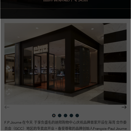
专卖店
产品目录
联系方式
Search
搜索
简体中文
FRANÇAIS
ENGLISH
日本語
F.P.Journe
在今天
于享负盛名的迪拜购物中心庆祝品牌首家开设在海湾
合作委
员会
（
GCC
）
地区的专卖店开业。备受尊敬的品牌创始人
François-Paul Journe