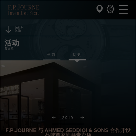
跳
跳
跳
F.P.Journe
转
到
过
至
页
搜
主
脚
索
要
内
按类别
过滤
容
INVENIT ET FECIT (发明与制造)
赞助
活动
篇文章
系列
奖项
当前
历史
F.P.JOURNE的世界
展览
拍卖
PATRIMOINE服务
竞赛
客户服务
餐厅
2019
媒体
F.P.JOURNE 与 AHMED SEDDIQI & SONS 合作开设
品牌首家迪拜专卖店