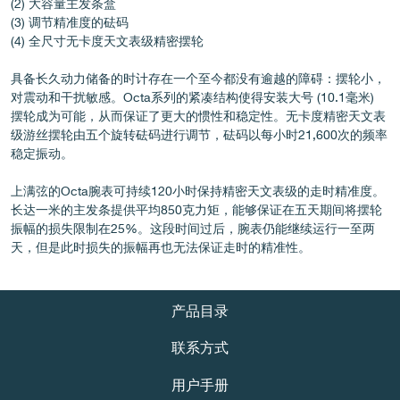
(2) 大容量主发条盒
(3) 调节精准度的砝码
伪冒品
(4) 全尺寸无卡度天文表级精密摆轮
具备长久动力储备的时计存在一个至今都没有逾越的障碍：摆轮小，
对震动和干扰敏感。Octa系列的紧凑结构使得安装大号 (10.1毫米)
摆轮成为可能，从而保证了更大的惯性和稳定性。无卡度精密天文表
级游丝摆轮由五个旋转砝码进行调节，砝码以每小时21,600次的频率
稳定振动。
上满弦的Octa腕表可持续120小时保持精密天文表级的走时精准度。
伪冒品
长达一米的主发条提供平均850克力矩，能够保证在五天期间将摆轮
振幅的损失限制在25%。这段时间过后，腕表仍能继续运行一至两
天，但是此时损失的振幅再也无法保证走时的精准性。
产品目录
联系方式
伪冒品
用户手册