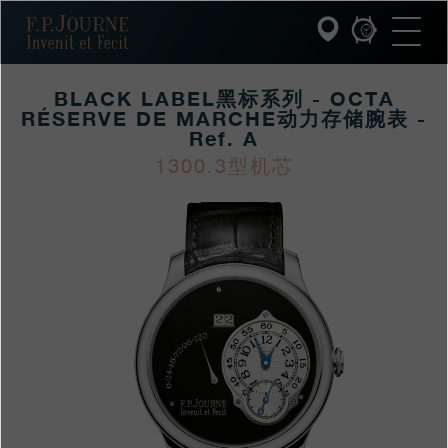
跳
跳
跳
F.P.Journe
转
到
过
至
页
搜
主
脚
索
要
BLACK LABEL黑标系列 - OCTA
内
容
RÉSERVE DE MARCHE动力存储腕表 -
INVENIT ET FECIT (发明与制造)
Ref. A
1300.3型机芯
系列
https://www.fpjourne
FP
https://www.fpjourne
FP
hans/xilie/collection-
Journe
hans
Journe
F.P.JOURNE的世界
black-
label/black-
PATRIMOINE服务
labelheibiaoxilie-
客户服务
octa-
reserve-
餐厅
de-
marchedonglicunchu
媒体