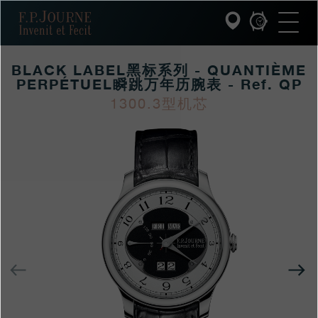
跳
跳
跳
F.P.Journe
转
到
过
至
页
搜
主
脚
索
要
BLACK LABEL黑标系列 - QUANTIÈME
内
容
PERPÉTUEL瞬跳万年历腕表 - Ref. QP
INVENIT ET FECIT (发明与制造)
1300.3型机芯
https://www.fpjourne
FP
https://www.fpjourne
FP
系列
hans/xilie/collection-
Journe
hans
Journe
F.P.JOURNE的世界
black-
label/black-
PATRIMOINE服务
labelheibiaoxilie-
quantieme-
客户服务
perpetuelshuntiaowan
餐厅
上
一
媒体
个