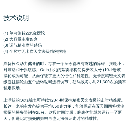
技术说明
伪冒品
(1) 单向旋转22K金摆陀
(2) 大容量主发条盒
(3) 调节精准度的砝码
(4) 全尺寸无卡度天文表级精密摆轮
具备长久动力储备的时计存在一个至今都没有逾越的障碍：摆轮小，
对震动和干扰敏感。Octa系列的紧凑结构使得安装大号 (10.1毫米)
摆轮成为可能，从而保证了更大的惯性和稳定性。无卡度精密天文表
级游丝摆轮由五个旋转砝码进行调节，砝码以每小时21,600次的频率
伪冒品
稳定振动。
上满弦的Octa腕表可持续120小时保持精密天文表级的走时精准度。
长达一米的主发条提供平均850克力矩，能够保证在五天期间将摆轮
振幅的损失限制在25%。这段时间过后，腕表仍能继续运行一至两
天，但是此时损失的振幅再也无法保证走时的精准性。