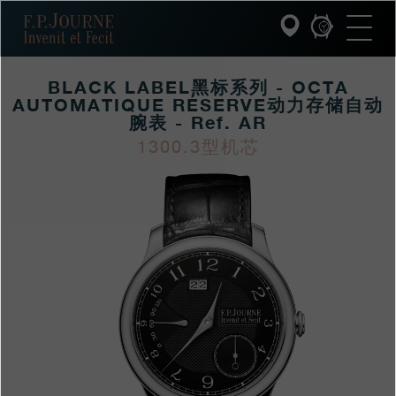
跳
跳
跳
F.P.Journe
转
到
过
至
页
搜
主
脚
索
要
BLACK LABEL黑标系列 - OCTA
内
容
AUTOMATIQUE RÉSERVE动力存储自动
INVENIT ET FECIT (发明与制造)
腕表 - Ref. AR
1300.3型机芯
系列
https://www.fpjourne
FP
https://www.fpjourne
FP
hans/xilie/collection-
Journe
hans
Journe
F.P.JOURNE的世界
boutique/black-
labelheibiaoxilie-
PATRIMOINE服务
octa-
客户服务
automatique-
reservedonglicunchu
餐厅
媒体