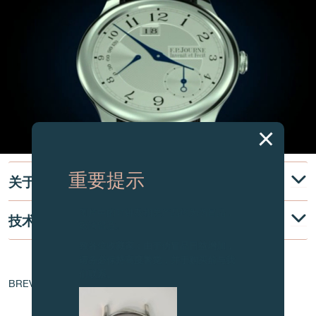
重要提示
关于
图片中的时钟及相关产品均为伪冒品，
技术说明
敬请留意。
致各位收藏家：由于伪冒品日益增加，
请务必保持高度警觉，并于购买前与我
机芯核心
们联系。
BREVET - EP 1 760 544 A1