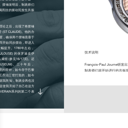
振幅 :
0
’。摆锤发明后，制表师们
2
绳而挂的驱动陀发生共振
特性 :
手
的各种理论之后，出现了将摆锤
通
ST CLAUDE)。他的办
以
置，确保两个摆锤悬垂于
间
而开始同步摆动，即进入
幅提升。1780年左右，
拉
技术说明
ULOUSE) 的保罗迪皮伊
动
人藏馆 (参见16/17页)。还
4
MUSEUM)。三十年后，
François-Paul Jo
振原理的摆钟，如今存于巴黎
制表师们就开始进行的共振
英国国王乔治三世打造的，如今
各项指示 :
双
据我所知，制表业再也没
1983年，François-P
左
促使我开始了自己在这方
未达他的预期。直到十五年
右
ERAIN系列的第二个表
将共振原理成功应用于腕表
6
种手腕运动——因为这些运动
1
系统提供动力。位于机芯中心
动力储备 :
4
差速装置负责将主发条的
(REMONTOIRS-