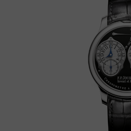
h-
h-