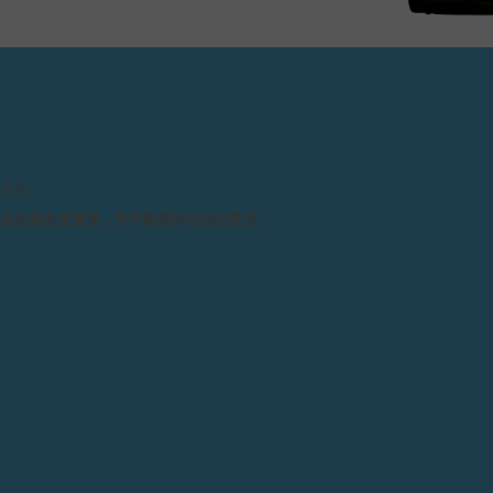
请留意。
务必保持高度警觉，并于购买前与我们联系。
技术规格
机芯 :
上
1
销售点
尺寸 :
整
带
整
作品——推出只有已经拥有
上
壳选用了素有“贵金属之王”称
LACK LABEL黑标
转
复