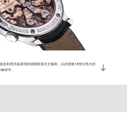
小时，表盘朝上：> 320˚
4小时，表盘朝上：>270˚
动上弦，旋转表冠27圈
过表冠调校时间 (12时)，将表冠拉出至位置2，朝一个方向旋转
调校左面小表盘的时间，朝相反方向旋转以调校右面小表盘的时
动4时位置的按钮以将两个秒钟显示都重置
力储备：
0小时 + 2
urne研发出首款利用共振原理的精密航海天文腕表，以此致敬18世纪伟大的
现象研究。
显示：
aul Journe首次挑战共振原理——尝试打造利用共振原理的怀表，但结果
表盘以数字方式指示24小时
后，当他成为技术足够纯熟、经验足够丰富的制表大师时，他终于
表盘以指针方式指示12小时
，打造出独一无二的世界首创。
时位置设2个小秒盘
1时位置设动力储备指示
0 ± 2小时