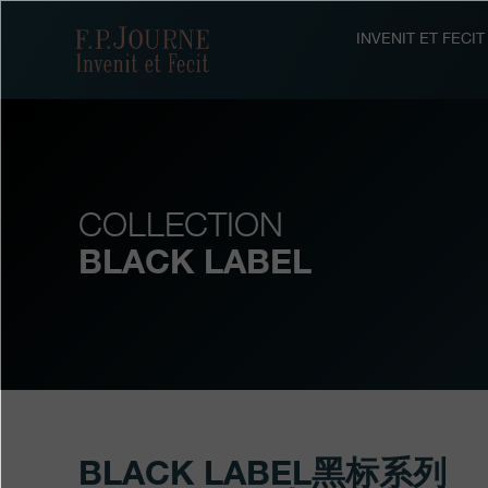
跳
跳
跳
转
到
过
F.P.Journe
INVENIT ET FEC
至
页
搜
主
脚
索
要
内
容
COLLECTION
BLACK LABEL
BLACK LABEL黑标系列