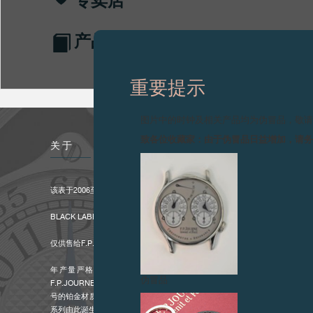
产品目录
重要提示
图片中的时钟及相关产品均为伪冒品，敬
致各位收藏家：由于伪冒品日益增加，请
关于
该表于2006至2010年间生产。
BLACK LABEL黑标系列仅供售于F.P.JOURNE各大专卖店及ESPACES特约
仅供售给F.P.JOURNE时计拥有者的独家系列。
年产量严格限制在900枚左右的F.P.JOURNE欲更加专注于“独家”
伪冒品
F.P.JOURNE时计的表主才可购买的专供时计。F.P.JOURNE为此表的表
号的铂金材质，搭配独特的黑色漆面表盘，令品牌时计素有的优雅气质更具个性。B
系列由此诞生。