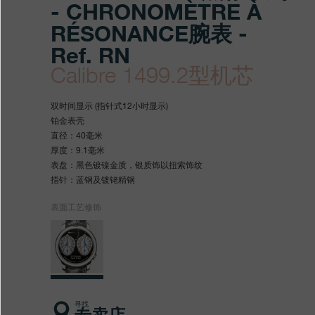
- CHRONOMÈTRE À
RÉSONANCE腕表 -
Ref. RN
Calibre 1499.2型机芯
https://www.fpjourne.com/z
FP
https://www.fpjourne.com/z
FP
双时间显示 (指针式12小时显示)
hans/xilie/collection-
Journe
hans
Journe
铂金表壳
直径：40毫米
black-
厚度：9.1毫米
label/black-
表盘：黑色镀镍金质，银质饰以扭索饰纹
指针：蓝钢及镀铑精钢
labelheibiaoxilie-
表面工艺修饰
chronometre-
resonancewanbiao
寻找
专卖店