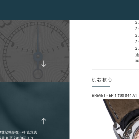
销售点。
特征 :
2
2
2
2
2
2
通
两
秒
机芯核心
频率 :
2
BREVET - EP 1 760 544 A1
惯量 :
1
升力角 :
5
8世纪就存在一种‘直觉真
他的著名理论都印证了这一