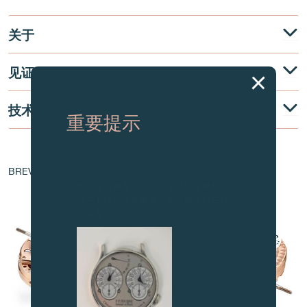
关于
见证
技术说明
重要提示
图片中的时钟及相关产品均为伪冒品，
机芯核心
敬请留意。
BREVET - EP 1 760 544 A1
致各位收藏家：由于伪冒品日益增加，
请务必保持高度警觉，并于购买前与我
们联系。