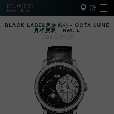
跳
跳
跳
F.P.Journe
转
到
过
至
页
搜
主
脚
索
要
BLACK LABEL黑标系列 - OCTA LUNE
内
容
月相腕表 - Ref. L
INVENIT ET FECIT (发明与制造)
1300.3型机芯
https://www.fpjourne
FP
https://www.fpjourne
FP
系列
hans/xilie/collection-
Journe
hans
Journe
F.P.JOURNE的世界
black-
label/black-
PATRIMOINE服务
labelheibiaoxilie-
octa-
客户服务
luneyuexiangwanbiao
餐厅
媒体