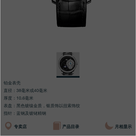
专卖店
产品目录
联系方式
Search
搜索
简体中文
FRANÇAIS
ENGLISH
日本語
铂金表壳
直径：38毫米或40毫米
厚度：10.6毫米
表盘：黑色镀镍金质，银质饰以扭索饰纹
指针：蓝钢及镀铑精钢
专卖店
产品目录
月相显示