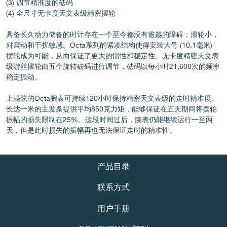
(3) 调节精准度的砝码
伪冒品
(4) 全尺寸无卡度天文表级精密摆轮
具备长久动力储备的时计存在一个至今都没有逾越的障碍：摆轮小，
对震动和干扰敏感。Octa系列的紧凑结构使得安装大号 (10.1毫米)
摆轮成为可能，从而保证了更大的惯性和稳定性。无卡度精密天文表
级游丝摆轮由五个旋转砝码进行调节，砝码以每小时21,600次的频率
稳定振动。
上满弦的Octa腕表可持续120小时保持精密天文表级的走时精准度。
长达一米的主发条提供平均850克力矩，能够保证在五天期间将摆轮
伪冒品
振幅的损失限制在25%。这段时间过后，腕表仍能继续运行一至两
天，但是此时损失的振幅再也无法保证走时的精准性。
产品目录
联系方式
用户手册
伪冒品