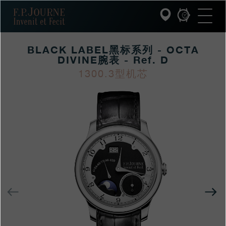
跳
跳
跳
F.P.Journe
转
到
过
至
页
搜
主
脚
索
要
BLACK LABEL黑标系列 - OCTA
内
容
DIVINE腕表 - Ref. D
INVENIT ET FECIT (发明与制造)
1300.3型机芯
https://www.fpjourne
FP
https://www.fpjourne
FP
系列
hans/xilie/collection-
Journe
hans
Journe
F.P.JOURNE的世界
black-
label/black-
PATRIMOINE服务
labelheibiaoxilie-
octa-
客户服务
divinewanbiao
餐厅
上
一
媒体
个