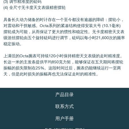
(3) 调节精准度的砝码
伪冒品
(4) 全尺寸无卡度天文表级精密摆轮
具备长久动力储备的时计存在一个至今都没有逾越的障碍：摆轮小，
对震动和干扰敏感。Octa系列的紧凑结构使得安装大号 (10.1毫米)
摆轮成为可能，从而保证了更大的惯性和稳定性。无卡度精密天文表
级游丝摆轮由五个旋转砝码进行调节，砝码以每小时21,600次的频率
稳定振动。
上满弦的Octa腕表可持续120小时保持精密天文表级的走时精准度。
长达一米的主发条提供平均850克力矩，能够保证在五天期间将摆轮
伪冒品
振幅的损失限制在25%。这段时间过后，腕表仍能继续运行一至两
天，但是此时损失的振幅再也无法保证走时的精准性。
产品目录
联系方式
用户手册
伪冒品