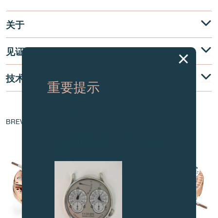
关于
见证
技术说明
重要提示
图片中的时钟及相关产品均为伪冒品，
机芯核心
敬请留意。
BREVET - EP 1 760 544 A1
致各位收藏家：由于伪冒品日益增加，
请务必保持高度警觉，并于购买前与我
们联系。