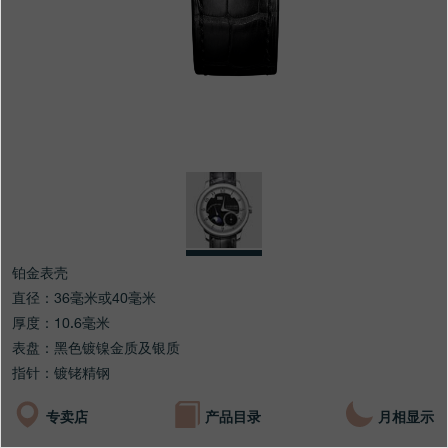
专卖店
产品目录
联系方式
Search
搜索
简体中文
FRANÇAIS
ENGLISH
日本語
铂金表壳
直径：36毫米或40毫米
厚度：10.6毫米
表盘：黑色镀镍金质及银质
指针：镀铑精钢
专卖店
产品目录
月相显示