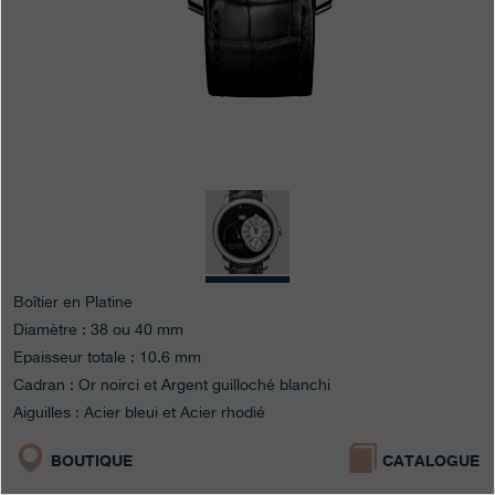
Boutiques
Catalogue
Contact
Search
Rechercher
FRANÇAIS
ENGLISH
日本語
简体中文
Boîtier en Platine
Diamètre : 38 ou 40 mm
Epaisseur totale : 10.6 mm
Cadran : Or noirci et Argent guilloché blanchi
Aiguilles : Acier bleui et Acier rhodié
BOUTIQUE
CATALOGUE