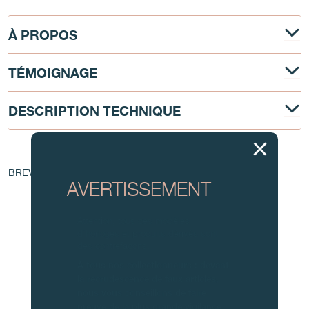
À PROPOS
TÉMOIGNAGE
DESCRIPTION TECHNIQUE
AU COEUR DU MOUVEMENT
BREVET - EP 1 760 544 A1
AVERTISSEMENT
Attention, tous ces modèles
d’horloges et produits dérivés sont
des contrefaçons.
À tous nos collectionneurs : devant
la recrudescence de faux articles,
nous vous conseillons de faire
preuve de la plus grande vigilance