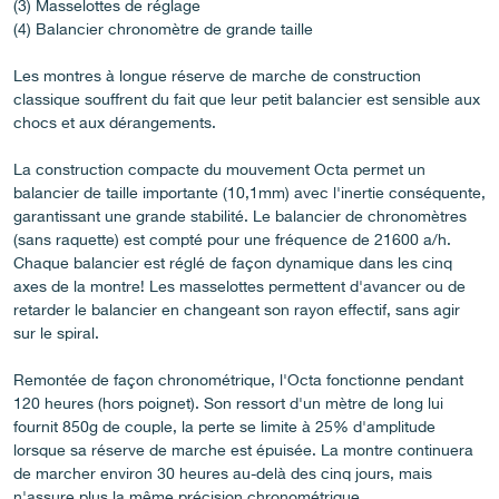
(3) Masselottes de réglage
(4) Balancier chronomètre de grande taille
Les montres à longue réserve de marche de construction
classique souffrent du fait que leur petit balancier est sensible aux
chocs et aux dérangements.
La construction compacte du mouvement Octa permet un
balancier de taille importante (10,1mm) avec l'inertie conséquente,
FAUX
garantissant une grande stabilité. Le balancier de chronomètres
(sans raquette) est compté pour une fréquence de 21600 a/h.
Chaque balancier est réglé de façon dynamique dans les cinq
axes de la montre! Les masselottes permettent d'avancer ou de
retarder le balancier en changeant son rayon effectif, sans agir
sur le spiral.
Remontée de façon chronométrique, l'Octa fonctionne pendant
120 heures (hors poignet). Son ressort d'un mètre de long lui
fournit 850g de couple, la perte se limite à 25% d'amplitude
FAUX
lorsque sa réserve de marche est épuisée. La montre continuera
de marcher environ 30 heures au-delà des cinq jours, mais
n'assure plus la même précision chronométrique.