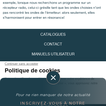
FAUX
exemple, lorsque nous recherchons un programme sur un
récepteur radio, celui-ci grésille tant que les ondes choisies n’ont
pas rencontré les ondes de l’émetteur: alors seulement, elles
s’harmonisent pour entrer en résonance!
CATALOGUES
CONTACT
FAUX
MANUELS UTILISATEUR
FPJOURNAL
POLITIQUE DE CONFIDENTIALITÉ
ACCESSIBILITÉ
Youtube
Pour ne rien manquer de notre actualité
FAUX
Instagram
INSCRIVEZ-VOUS À NOTRE