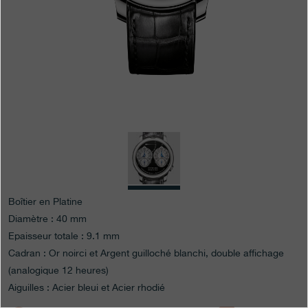
Boutiques
Catalogue
Contact
Search
Rechercher
FRANÇAIS
ENGLISH
日本語
简体中文
Boîtier en Platine
Diamètre : 40 mm
Epaisseur totale : 9.1 mm
Cadran : Or noirci et Argent guilloché blanchi, double affichage
(analogique 12 heures)
Aiguilles : Acier bleui et Acier rhodié