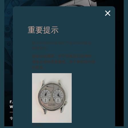
重要提示
图片中的时钟及相关产品均为伪冒品，
敬请留意。
致各位收藏家：由于伪冒品日益增加，
请务必保持高度警觉，并于购买前与我
们联系。
F.P.JOURNE隆重推出CHRONOMÈTRE FURTIF BLEU ONLY
WATCH 2024特别版腕表
专为Only Watch 慈善拍卖 2024创制的Chronomètre Furtif Bleu
伪冒品