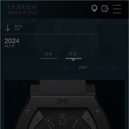
跳
跳
跳
F.P.Journe
转
到
过
至
页
搜
主
脚
索
要
内
按类别
过滤
容
INVENIT ET FECIT (发明与制造)
活动
2024
9篇文章
系列
赞助
当前
历史
F.P.JOURNE的世界
奖项
2025
2024
2023
2022
2
展览
PATRIMOINE服务
拍卖
客户服务
竞赛
餐厅
媒体