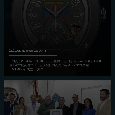
专卖店
产品目录
联系方式
Search
搜索
ÉLÉGANTE MAMCO 2024
简体中文
FRANÇAIS
ENGLISH
日本語
日内瓦，2024 年 9 月 18 日— 一枚独一无二的 élégante腕表以470000
瑞士法郎的高价拍出，以庆祝日内瓦现代与当代艺术博物馆
（MAMCO）成立30 周年。