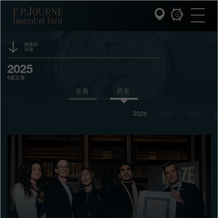
跳
跳
跳
F.P.Journe
转
到
过
至
页
搜
主
脚
索
要
内
按类别
过滤
容
INVENIT ET FECIT (发明与制造)
活动
2025
6篇文章
系列
赞助
当前
历史
F.P.JOURNE的世界
奖项
2025
2024
2023
2
展览
PATRIMOINE服务
拍卖
客户服务
竞赛
餐厅
媒体