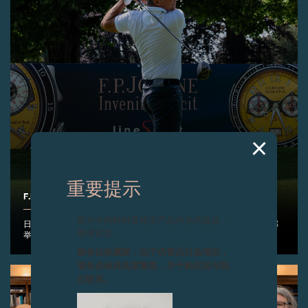
重要提示
F.P.JOURNE高尔夫球杯2025
图片中的时钟及相关产品均为伪冒品，
日内瓦旺德夫尔， 2025年6月15日– F.P.Journe于日内瓦高尔夫俱乐部
敬请留意。
举办第12届F.P.Journe高尔夫球杯。
致各位收藏家：由于伪冒品日益增加，
请务必保持高度警觉，并于购买前与我
们联系。