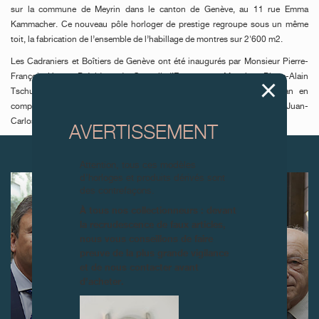
sur la commune de Meyrin dans le canton de Genève, au 11 rue Emma
Kammacher. Ce nouveau pôle horloger de prestige regroupe sous un même
toit, la fabrication de l’ensemble de l’habillage de montres sur 2'600 m2.
Les Cadraniers et Boîtiers de Genève ont été inaugurés par Monsieur Pierre-
François Unger, Président du Conseil d’Etat, et par Monsieur Pierre-Alain
Tschudi, Maire de la Commune de Meyrin, qui ont coupé le ruban en
compagnie des Directeurs des deux Sociétés, François-Paul Journe et Juan-
Carlos Torres.
AVERTISSEMENT
ARTICLES SUIVANTS
Attention, tous ces modèles
d’horloges et produits dérivés sont
des contrefaçons.
À tous nos collectionneurs : devant
la recrudescence de faux articles,
nous vous conseillons de faire
preuve de la plus grande vigilance
et de nous contacter avant
d’acheter.