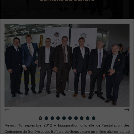
Boutiques
Catalogue
Contact
Search
Rechercher
FRANÇAIS
ENGLISH
日本語
简体中文
Meyrin, 18 septembre 2012 – Inauguration officielle de l’installation des
Cadraniers de Genève et des Boîtiers de Genève dans un même bâtiment situé